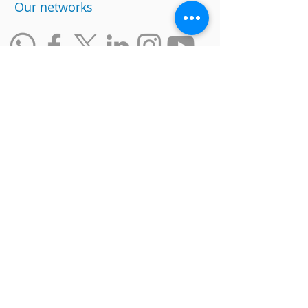
​Our networks
Other links
website
data policy
Work with us
Ranking of Inclusive Companies
Social responsability
Suggestions