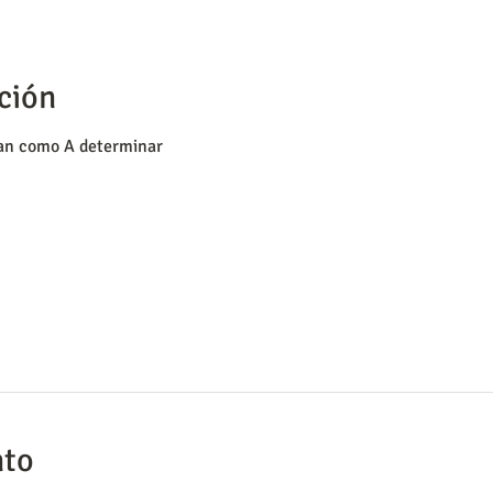
ción
ran como A determinar
nto