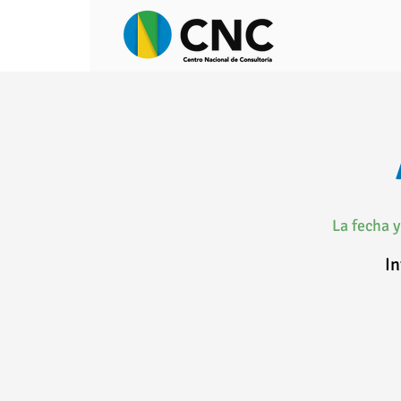
La fecha 
In