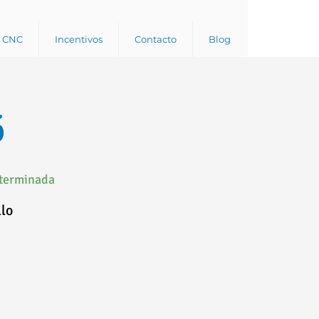
a CNC
Incentivos
Contacto
Blog
6
eterminada
llo