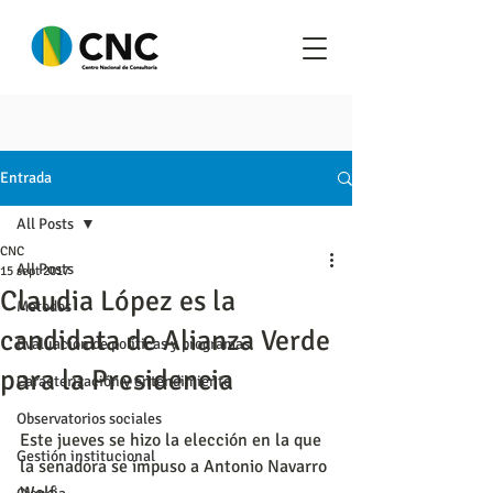
Entrada
All Posts
CNC
All Posts
15 sept 2017
Claudia López es la
Metodos
candidata de Alianza Verde
Evaluación de políticas y programas
para la Presidencia
Caracterización y entendimiento
Observatorios sociales
Este jueves se hizo la elección en la que 
Gestión institucional
la senadora se impuso a Antonio Navarro 