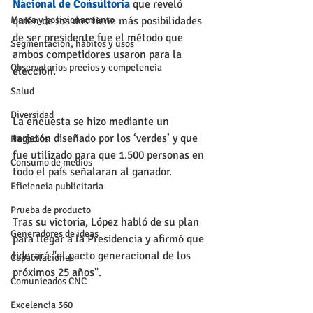
Nacional de Consultoría
que reveló 
Marca y posicionamiento
quién de los dos tiene más posibilidades 
de ser presidente fue el método que 
Segmentación, hábitos y usos
ambos competidores usaron para la 
Observatorios precios y competencia
elección. 
Salud
Diversidad
La encuesta se hizo mediante un 
tarjetón diseñado por los ‘verdes’ y que 
Negocios
fue utilizado para que 1.500 personas en 
Consumo de medios
todo el país señalaran al ganador.
Eficiencia publicitaria
Prueba de producto
Tras su victoria, López habló de su plan 
Generadores de ideas
para llegar a la Presidencia y afirmó que 
liderará "el pacto generacional de los 
Capacitaciones
próximos 25 años". 
Comunicados CNC
Excelencia 360