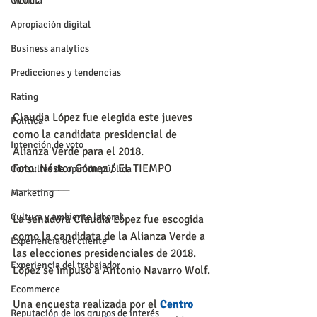
Wolf.
Ciencia
Apropiación digital
Business analytics
Predicciones y tendencias
Rating
Claudia López fue elegida este jueves 
Política
como la candidata presidencial de 
Intención de voto
Alianza Verde para el 2018.
Foto: Néstor Gómez / EL TIEMPO
Consultas de opinión pública
__________
Marketing
Cultura y ambiente laboral
La senadora Claudia López fue escogida 
como la candidata de la Alianza Verde a 
Experiencia del cliente
las elecciones presidenciales de 2018. 
Experiencia del trabajador
López se impuso a Antonio Navarro Wolf.
Ecommerce
Una encuesta realizada por el 
Centro 
Reputación de los grupos de interés