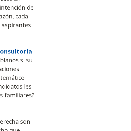
intención de 
azón, cada 
s aspirantes 
Consultoría
bianos si su 
aciones 
atemático 
didatos les 
 familiares? 
derecha son 
cho que 