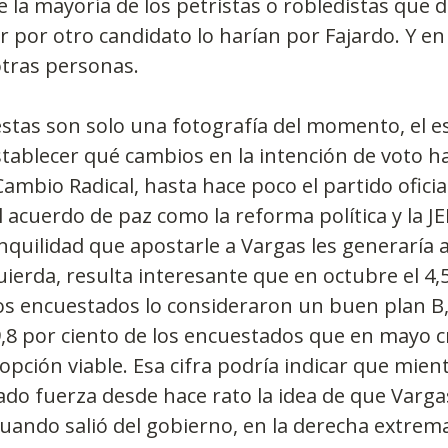
e la mayoría de los petristas o robledistas que d
r por otro candidato lo harían por Fajardo. Y e
otras personas.
tas son solo una fotografía del momento, el e
ablecer qué cambios en la intención de voto h
 Cambio Radical, hasta hace poco el partido oficia
 acuerdo de paz como la reforma política y la JE
anquilidad que apostarle a Vargas les generaría 
uierda, resulta interesante que en octubre el 4,
os encuestados lo consideraron un buen plan B,
9,8 por ciento de los encuestados que en mayo c
pción viable. Esa cifra podría indicar que mient
do fuerza desde hace rato la idea de que Vargas
cuando salió del gobierno, en la derecha extrema