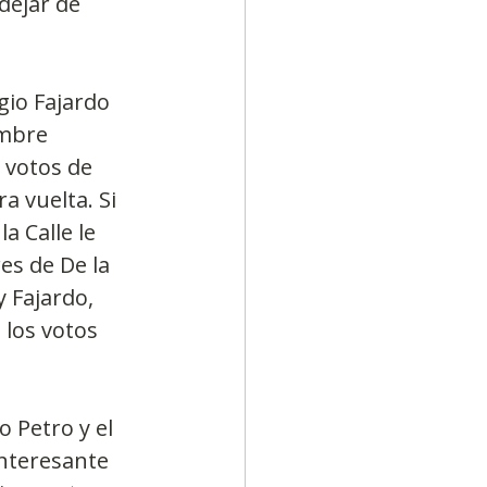
dejar de 
gio Fajardo 
embre 
 votos de 
a vuelta. Si 
a Calle le 
es de De la 
 Fajardo, 
 los votos 
o Petro y el 
interesante 