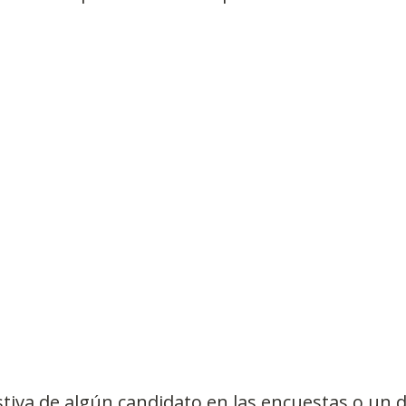
Observatorios precios y competencia
Salud
edios
Eficiencia publicitaria
Prueba de producto
pacitaciones
tiva de algún candidato en las encuestas o un d