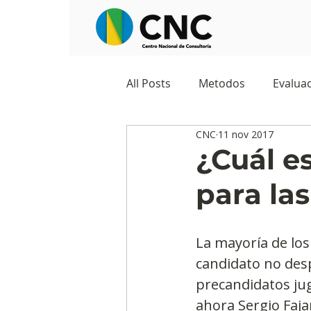
All Posts
Metodos
Evaluac
CNC
11 nov 2017
Observatorios sociales
G
¿Cuál es
para la
Predicciones y tendencias
La mayoría de los
Marketing
Cultura y ambi
candidato no desp
precandidatos jug
ahora Sergio Faja
Ecommerce
Reputación d