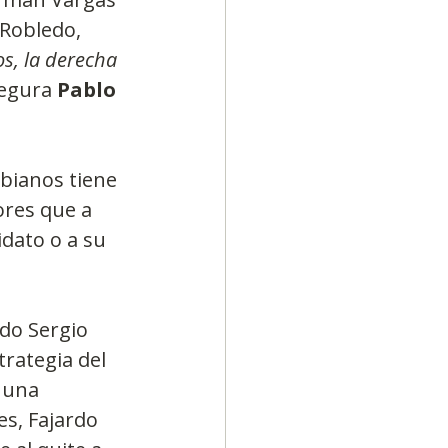
 Robledo, 
os, la derecha 
segura 
Pablo 
mbianos tiene 
ores que a 
dato o a su 
do Sergio 
trategia del 
 una 
s, Fajardo 