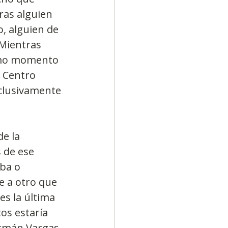
ras alguien 
, alguien de 
 Mientras 
timo momento 
l Centro 
xclusivamente 
e la 
 de ese 
ba o 
e a otro que 
es la última 
os estaría 
ermán Vargas 