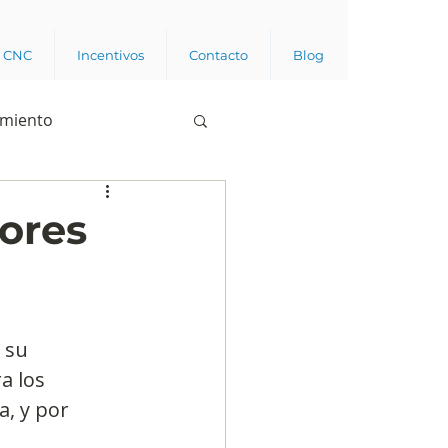
a CNC
Incentivos
Contacto
Blog
imiento
Business analytics
tores
de opinión pública
 su 
l trabajador
a los 
, y por 