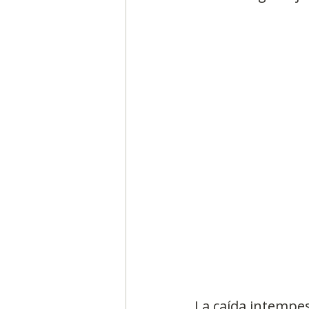
Segmentación, hábitos y usos
Negocios
Consumo de m
Generadores de ideas
Ca
La caída intempes