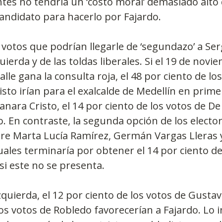
ntes no tendría un ‘costo moral’ demasiado alto 
andidato para hacerlo por Fajardo.
 votos que podrían llegarle de ‘segundazo’ a Ser
uierda y de las toldas liberales. Si el 19 de novi
le gana la consulta roja, el 48 por ciento de los
to irían para el exalcalde de Medellín en primer
anara Cristo, el 14 por ciento de los votos de De l
o. En contraste, la segunda opción de los elector
ntre Marta Lucía Ramírez, Germán Vargas Lleras y
uales terminaría por obtener el 14 por ciento de
si este no se presenta.
izquierda, el 12 por ciento de los votos de Gustav
los votos de Robledo favorecerían a Fajardo. Lo 