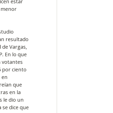
icen estar 
n menor 
studio 
an resultado 
l de Vargas, 
P. En lo que 
a votantes 
5 por ciento 
 en 
reían que 
ras en la 
 le dio un 
 se dice que 