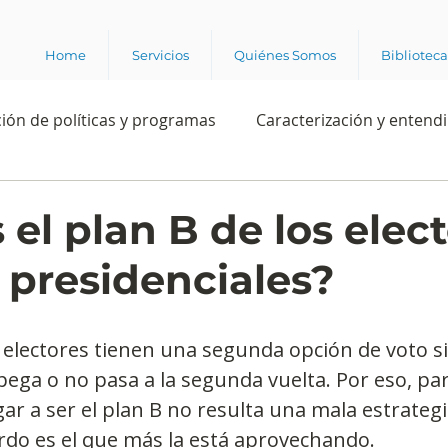
Home
Servicios
Quiénes Somos
Bibliotec
ión de políticas y programas
Caracterización y entend
estión institucional
Ciencia
Apropiación digital
 el plan B de los elec
s presidenciales?
Rating
Política
Intención de voto
Consultas 
 electores tienen una segunda opción de voto si
ente laboral
Experiencia del cliente
Experiencia de
ega o no pasa a la segunda vuelta. Por eso, par
ar a ser el plan B no resulta una mala estrategia
rdo es el que más la está aprovechando.
e los grupos de interés
Marca y posicionamiento