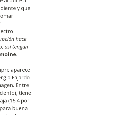
e al quite a 
diente y que 
 tomar 
 
ectro 
rupción hace 
, así tengan 
moine
.
empre aparece 
rgio Fajardo 
magen. Entre 
iento), tiene 
aja (16,4 por 
 para buena 