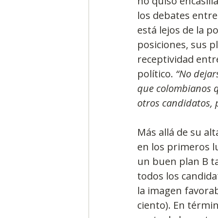
no quiso encasilla
los debates entre
está lejos de la 
posiciones, sus p
receptividad entr
político.
 “No dejar
que colombianos qu
otros candidatos, 
Más allá de su al
en los primeros l
un buen plan B ta
todos los candidat
la imagen favorabl
ciento). En térmi