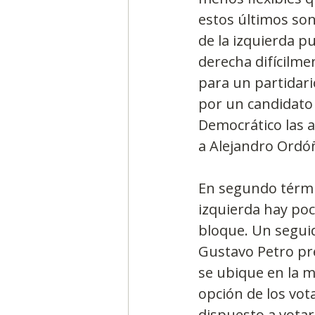
estos últimos son
de la izquierda p
derecha difícilme
para un partidari
por un candidato l
Democrático las a
a Alejandro Ordó
En segundo términ
izquierda hay poc
bloque. Un seguid
Gustavo Petro pre
se ubique en la m
opción de los vot
dispuesto a vota