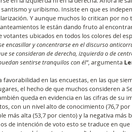
rse en la izquierda ni en la derecha. Ahora le sal
 santismo y uribismo. Insiste en que es indepen
polarización. Y aunque muchos lo critican por no
lanteamientos le están dando fruto al encontrar
e votantes ubicados en todos los colores del esp
se encasillar y concentrarse en el discurso anticor
e se consideran de derecha, izquierda o de centro
puedan sentirse tranquilos con él”
, argumenta 
Le
ta favorabilidad en las encuestas, en las que si
ugares, el hecho de que muchos consideren a Se
mbién queda en evidencia en las cifras de su i
os, con un nivel alto de conocimiento (76,7 por c
e más alta (53,7 por ciento) y la negativa más b
nos de intención de voto esto se traduce en que