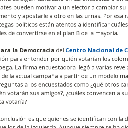
ates pueden motivar a un elector a cambiar su 
ento y apostarle a otro en las urnas. Por esa r
egas políticos están atentos a identificar cuále
es de convertirse en el plan B de la mayoría.
para la Democracia
 del 
Centro Nacional de 
ión para entender por quién votarían los colom
ega. La firma encuestadora llegó a varias revel
 de la actual campaña a partir de un modelo m
eguntas a los encuestados como ¿qué otros can
én votarán sus amigos?, ¿cuáles convencen a sus
a votaría?
onclusión es que quienes se identifican con la 
ue los de la izquierda. Aunque siempre se ha di