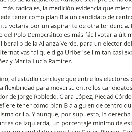
 más radicales, la medición evidencia que mient
uede tener como plan B a un candidato de centro
nte votaría por un aspirante de otra tendencia.
o del Polo Democrático es más fácil votar a úl
iberal o de la Alianza Verde, para un elector de
lternativas “al que diga Uribe” se limitan casi e
ñez y Marta Lucía Ramírez.
o, el estudio concluye que entre los electores d
a flexibilidad para moverse entre los candidatos
or de Jorge Robledo, Clara López, Piedad Córdo
fiere tener como plan B a alguien de centro qu
isma orilla. Y aunque, por supuesto, la derecha 
antes de izquierda, un porcentaje mínimo de est
r por un candidato como Juan Carlos Pinzón, G