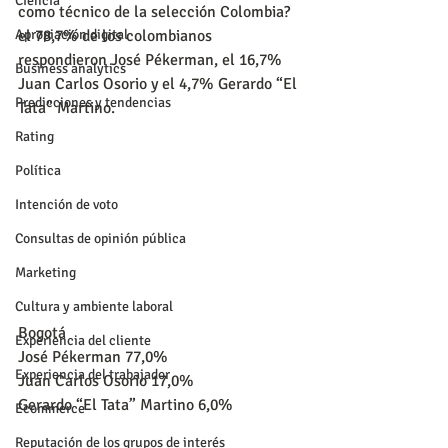
Ciencia
como técnico de la selección Colombia? 
Apropiación digital
el 78,7% de los colombianos 
respondieron José Pékerman, el 16,7% 
Business analytics
Juan Carlos Osorio y el 4,7% Gerardo “El 
Predicciones y tendencias
Tata” Martino.
Rating
Política
Intención de voto
Consultas de opinión pública
Marketing
Cultura y ambiente laboral
Bogotá
Experiencia del cliente
José Pékerman 77,0%
Experiencia del trabajador
Juan Carlos Osorio 17,0%
Gerardo “El Tata” Martino 6,0%
Ecommerce
Reputación de los grupos de interés