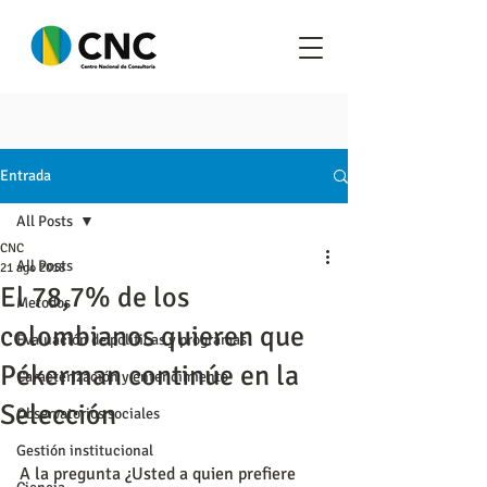
Entrada
All Posts
CNC
All Posts
21 ago 2018
El 78,7% de los
Metodos
colombianos quieren que
Evaluación de políticas y programas
Pékerman continúe en la
Caracterización y entendimiento
Selección
Observatorios sociales
Gestión institucional
A la pregunta ¿Usted a quien prefiere 