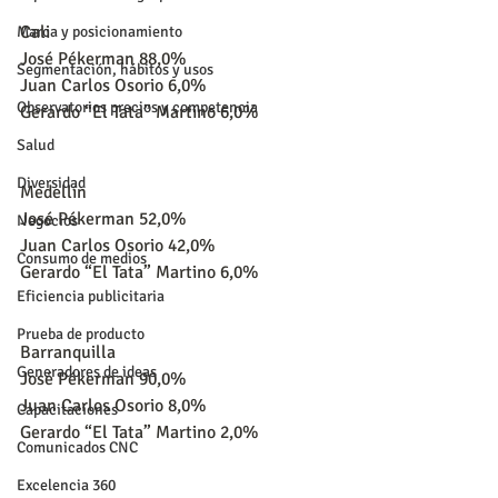
Cali
Marca y posicionamiento
José Pékerman 88,0%
Segmentación, hábitos y usos
Juan Carlos Osorio 6,0%
Observatorios precios y competencia
Gerardo “El Tata” Martino 6,0%
Salud
Diversidad
Medellín
José Pékerman 52,0%
Negocios
Juan Carlos Osorio 42,0%
Consumo de medios
Gerardo “El Tata” Martino 6,0%
Eficiencia publicitaria
Prueba de producto
Barranquilla
Generadores de ideas
José Pékerman 90,0%
Juan Carlos Osorio 8,0%
Capacitaciones
Gerardo “El Tata” Martino 2,0%
Comunicados CNC
Excelencia 360