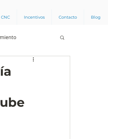
a CNC
Incentivos
Contacto
Blog
imiento
Business analytics
ía
de opinión pública
nube
l trabajador