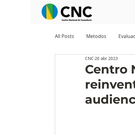
All Posts
Metodos
Evaluac
CNC
20 abr 2023
Observatorios sociales
G
Centro 
reinven
Predicciones y tendencias
audienc
Marketing
Cultura y ambi
Ecommerce
Reputación d