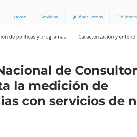
Home
Servicios
Quiénes Somos
Bibliotec
ión de políticas y programas
Caracterización y entend
estión institucional
Ciencia
Apropiación digital
Nacional de Consultor
ta la medición de
Rating
Política
Intención de voto
Consultas 
ias con servicios de 
ente laboral
Experiencia del cliente
Experiencia de
e los grupos de interés
Marca y posicionamiento