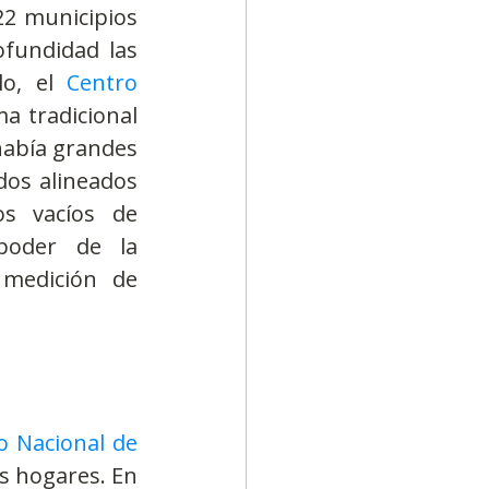
2 municipios 
fundidad las 
o, el 
Centro 
a tradicional 
abía grandes 
os alineados 
s vacíos de 
poder de la 
medición de 
o Nacional de 
s hogares. En 