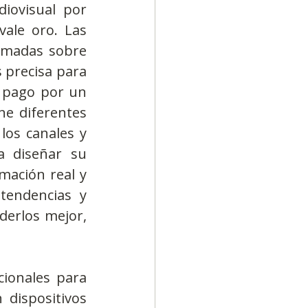
iovisual por 
ale oro. Las 
rmadas sobre 
 precisa para 
l pago por un 
e diferentes 
los canales y 
 diseñar su 
ación real y 
tendencias y 
erlos mejor, 
ionales para 
dispositivos 