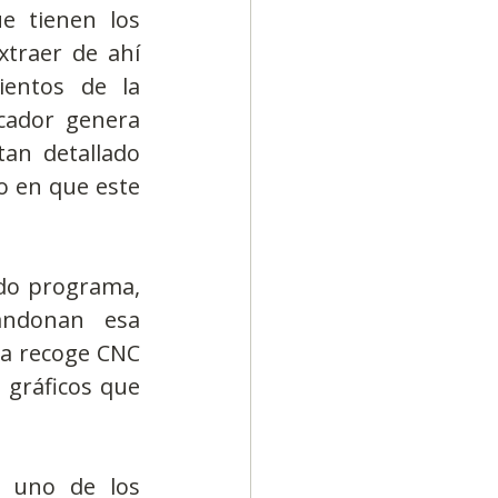
e tienen los 
traer de ahí 
entos de la 
cador genera 
an detallado 
o en que este 
do programa, 
ndonan esa 
a recoge CNC 
 gráficos que 
 uno de los 