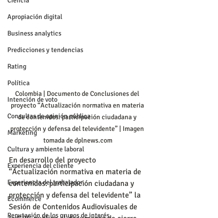
Ciencia
Apropiación digital
Business analytics
Predicciones y tendencias
Rating
Política
Colombia | Documento de Conclusiones del 
Intención de voto
proyecto “Actualización normativa en materia 
Consultas de opinión pública
de contenidos: participación ciudadana y 
protección y defensa del televidente” | Imagen 
Marketing
tomada de dplnews.com
Cultura y ambiente laboral
En desarrollo del proyecto 
Experiencia del cliente
“Actualización normativa en materia de 
Experiencia del trabajador
contenidos: participación ciudadana y 
protección y defensa del televidente” la 
Ecommerce
Sesión de Contenidos Audiovisuales de 
Reputación de los grupos de interés