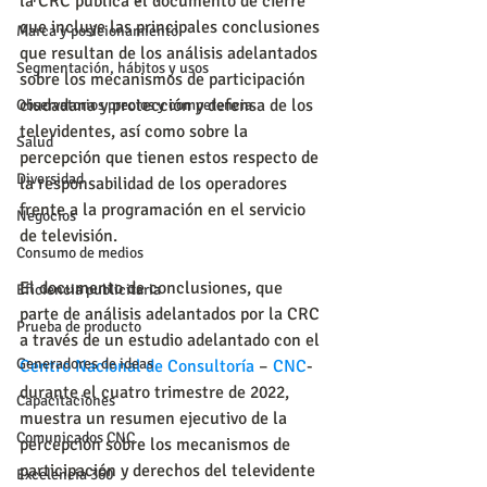
la CRC publica el documento de cierre 
que incluye las principales conclusiones 
Marca y posicionamiento
que resultan de los análisis adelantados 
Segmentación, hábitos y usos
sobre los mecanismos de participación 
ciudadana y protección y defensa de los 
Observatorios precios y competencia
televidentes, así como sobre la 
Salud
percepción que tienen estos respecto de 
Diversidad
la responsabilidad de los operadores 
frente a la programación en el servicio 
Negocios
de televisión.
Consumo de medios
El documento de conclusiones, que 
Eficiencia publicitaria
parte de análisis adelantados por la CRC 
Prueba de producto
a través de un estudio adelantado con el 
Generadores de ideas
Centro Nacional de Consultoría
 – 
CNC
- 
durante el cuatro trimestre de 2022, 
Capacitaciones
muestra un resumen ejecutivo de la 
Comunicados CNC
percepción sobre los mecanismos de 
participación y derechos del televidente 
Excelencia 360