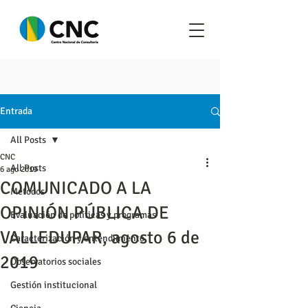
Entrada
All Posts
CNC
All Posts
6 ago 2019
COMUNICADO A LA
Metodos
OPINIÓN PÚBLICA DE
Evaluación de políticas y programas
VALLEDUPAR, agosto 6 de
Caracterización y entendimiento
2019
Observatorios sociales
Gestión institucional