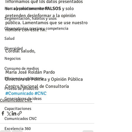
Informamos que los datos presentados 
son absolutamente 
FALSOS
 y solo 
Marca y posicionamiento
pretenden desinformar a la opinión 
Segmentación, hábitos y usos
pública. Lamentamos que se use nuestro 
Observatorios precios y competencia
nombre con este fin.
Salud
Diversidad
Cordial saludo,
Negocios
Consumo de medios
María José Roldán Pardo
Eficiencia publicitaria
Directora de Política y Opinión Pública
Centro Nacional de Consultoría
Prueba de producto
#Comunicado
#CNC
Generadores de ideas
Comunicados CNC
Capacitaciones
Comunicados CNC
Excelencia 360