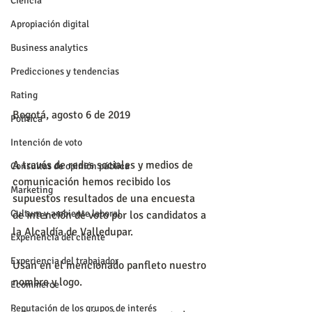
Ciencia
Apropiación digital
Business analytics
Predicciones y tendencias
Rating
Bogotá, agosto 6 de 2019
Política
Intención de voto
A través de redes sociales y medios de 
Consultas de opinión pública
comunicación hemos recibido los 
Marketing
supuestos resultados de una encuesta 
Cultura y ambiente laboral
de intención de voto por los candidatos a 
la Alcaldía de Valledupar.
Experiencia del cliente
Experiencia del trabajador
Usan en el mencionado panfleto nuestro 
nombre y logo.
Ecommerce
Reputación de los grupos de interés