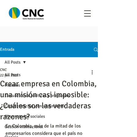
Entrada
All Posts
CNC
All Posts
22 jun 2023
Crear empresa en Colombia,
Metodos
una misión casi imposible:
Evaluación de políticas y programas
¿Cuáles son las verdaderas
Caracterización y entendimiento
razones?
Observatorios sociales
En Colombia, más de la mitad de los 
Gestión institucional
empresarios considera que el país no 