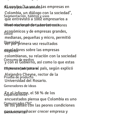
El sondeo "La voz de las empresas en 
Marca y posicionamiento
Colombia, un diálogo con la sociedad", 
Segmentación, hábitos y usos
que entrevistó a 1002 empresarios a 
Observatorios precios y competencia
nivel nacional de todos los sectores 
económicos y de empresas grandes, 
Salud
medianas, pequeñas y micro, permitió 
Diversidad
ver por primera vez resultados 
reveladores sobre las empresas 
Negocios
colombianas, su relación con la sociedad 
Consumo de medios
y con el Gobierno, así como lo que estas 
representan para el país, según explicó 
Eficiencia publicitaria
Alejandro Cheyne, rector de la 
Prueba de producto
Universidad del Rosario.
Generadores de ideas
En el informe, el 58 % de los 
Capacitaciones
encuestados piensa que Colombia es uno 
Comunicados CNC
de los países con las peores condiciones 
para crear y hacer crecer empresa y 
Excelencia 360