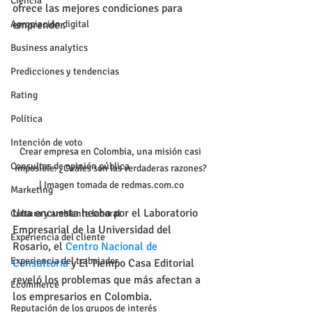
Ciencia
ofrece las mejores condiciones para 
Apropiación digital
emprender. 
Business analytics
Predicciones y tendencias
Rating
Política
Intención de voto
Crear empresa en Colombia, una misión casi 
Consultas de opinión pública
imposible: ¿Cuáles son las verdaderas razones? 
| Imagen tomada de redmas.com.co
Marketing
Una encuesta hecha por el Laboratorio 
Cultura y ambiente laboral
Empresarial de la Universidad del 
Experiencia del cliente
Rosario, el 
Centro Nacional de 
Experiencia del trabajador
Consultoría
 y El Tiempo Casa Editorial 
reveló los problemas que más afectan a 
Ecommerce
los empresarios en Colombia.
Reputación de los grupos de interés