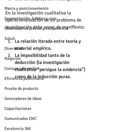
Marca y posicionamiento
En la investigación cualitativa la 
Segmentación, hábitos y usos
operacionalización de un problema de 
investigación debe poner de manifiesto:
Observatorios precios y competencia
Salud
La relación iterada entre teoría y 
material empírico.
Diversidad
La imposibilidad tanto de la 
Negocios
deducción (la investigación 
Consumo de medios
cualitativa “persigue la evidencia”) 
como de la inducción puras.
Eficiencia publicitaria
Prueba de producto
Generadores de ideas
Capacitaciones
Comunicados CNC
Excelencia 360