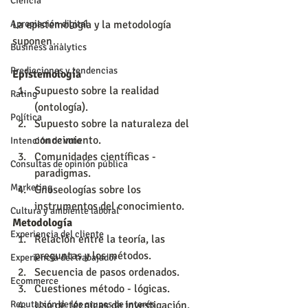
Ciencia
Apropiación digital
La epistemología y la metodología 
suponen…
Business analytics
Predicciones y tendencias
Epistemología
Supuesto sobre la realidad 
Rating
(ontología).  
Política
Supuesto sobre la naturaleza del 
conocimiento.  
Intención de voto
Comunidades científicas - 
Consultas de opinión pública
paradigmas.  
Marketing
Gnoseologías sobre los 
instrumentos del conocimiento. 
Cultura y ambiente laboral
Metodología
Experiencia del cliente
Relación entre la teoría, las 
preguntas y los métodos.  
Experiencia del trabajador
Secuencia de pasos ordenados.  
Ecommerce
Cuestiones método - lógicas.  
Reputación de los grupos de interés
Uso de técnicas de investigación. 