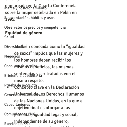
enmarcado en la Cuarta Conferencia 
Marca y posicionamiento
sobre la mujer celebrada en Pekín en 
Segmentación, hábitos y usos
1995.
Observatorios precios y competencia
Equidad de género
Salud
También conocida como la “igualdad 
Diversidad
de sexos” implica que las mujeres y 
Negocios
los hombres deben recibir los 
Consumo de medios
mismos beneficios, las mismas 
sentencias y ser tratados con el 
Eficiencia publicitaria
mismo respeto.  
Prueba de producto
Concepto clave en la Declaración 
Universal de los Derechos Humanos 
Generadores de ideas
de las Naciones Unidas, en la que el 
Capacitaciones
objetivo final es otorgar a las 
Comunicados CNC
personas, igualdad legal y social, 
independiente de su género, 
Excelencia 360