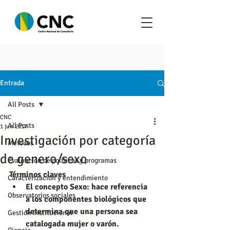
Entrada
All Posts
CNC
All Posts
1 jun 2017
Investigación por categoría
Metodos
de genero/sexo
Evaluación de políticas y programas
Términos claves
Caracterización y entendimiento
El concepto Sexo: hace referencia 
Observatorios sociales
a los componentes biológicos que 
determina que una persona sea 
Gestión institucional
catalogada mujer o varón.