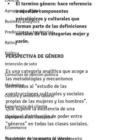
Ciencia
El termino género: hace referencia 
Apropiación digital
a aquellos componentes 
psicológicos y culturales que 
Business analytics
forman parte de las definiciones 
Predicciones y tendencias
sociales de las categorías mujer y 
varón.
Rating
Política
PERSPECTIVA DE GÉNERO
Intención de voto
Es una categoría analítica que acoge a 
Consultas de opinión pública
las metodologías y mecanismos 
Marketing
destinados al “estudio de las 
construcciones culturales y sociales 
Cultura y ambiente laboral
propias de las mujeres y los hombres”. 
Experiencia del cliente
Que supone la existencia de una 
desigual distribución de poder entre 
Experiencia del trabajador
“géneros” en todas las clases sociales.
Ecommerce
Reputación de los grupos de interés
Su origen se remonta al documento 