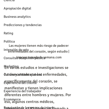
Ciencia
Apropiación digital
Business analytics
Predicciones y tendencias
Rating
Política
Las mujeres tienen más riesgo de padecer 
Intención de voto
enfermedades del corazón, según estudio | 
Imagen tomada de semana.com
Consultas de opinión pública
Marketing
En varios estudios e investigaciones se 
ha demostrado que las enfermedades, 
Cultura y ambiente laboral
específicamente del corazón, se 
Experiencia del cliente
manifiestan y tienen implicaciones 
Experiencia del trabajador
diferentes entre hombres y mujeres. Por 
Ecommerce
eso, algunos centros médicos, 
Reputación de los grupos de interés
laboratorios y EPS hacen un llamado a 