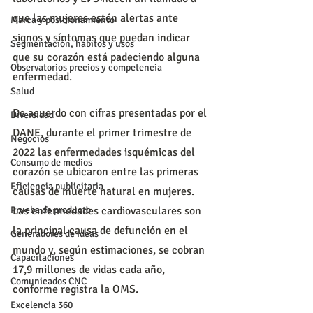
que las mujeres estén alertas ante 
Marca y posicionamiento
signos y síntomas que puedan indicar 
Segmentación, hábitos y usos
que su corazón está padeciendo alguna 
Observatorios precios y competencia
enfermedad.
Salud
De acuerdo con cifras presentadas por el 
Diversidad
DANE, durante el primer trimestre de 
Negocios
2022 las enfermedades isquémicas del 
Consumo de medios
corazón se ubicaron entre las primeras 
Eficiencia publicitaria
causas de muerte natural en mujeres. 
Las enfermedades cardiovasculares son 
Prueba de producto
la principal causa de defunción en el 
Generadores de ideas
mundo y, según estimaciones, se cobran 
Capacitaciones
17,9 millones de vidas cada año, 
Comunicados CNC
conforme registra la OMS.
Excelencia 360