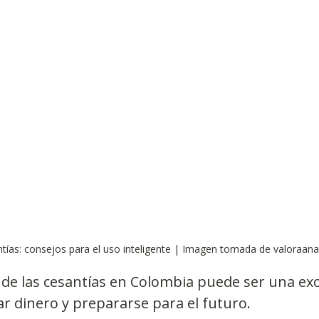
Observatorios precios y competencia
Salud
edios
Eficiencia publicitaria
Prueba de producto
pacitaciones
tías: consejos para el uso inteligente | Imagen tomada de valoraanal
e de las cesantías en Colombia puede ser una exc
r dinero y prepararse para el futuro.