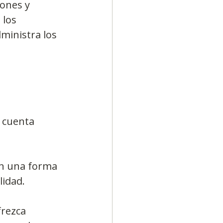
ones y 
 los 
ministra los 
 cuenta 
on una forma 
lidad.
rezca 