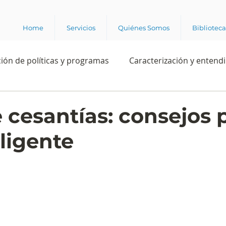
Home
Servicios
Quiénes Somos
Bibliotec
ión de políticas y programas
Caracterización y entend
estión institucional
Ciencia
Apropiación digital
 cesantías: consejos p
eligente
Rating
Política
Intención de voto
Consultas 
ente laboral
Experiencia del cliente
Experiencia de
e los grupos de interés
Marca y posicionamiento