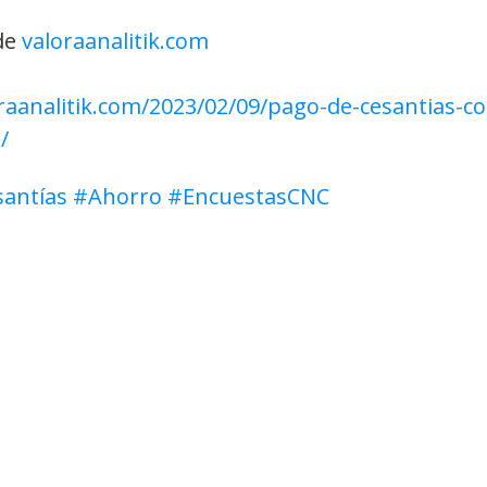
de 
valoraanalitik.com
raanalitik.com/2023/02/09/pago-de-cesantias-co
/
antías
#Ahorro
#EncuestasCNC