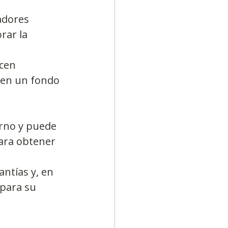
ar la 
cen 
 en un fondo 
rno y puede 
para obtener 
tías y, en 
 para su 