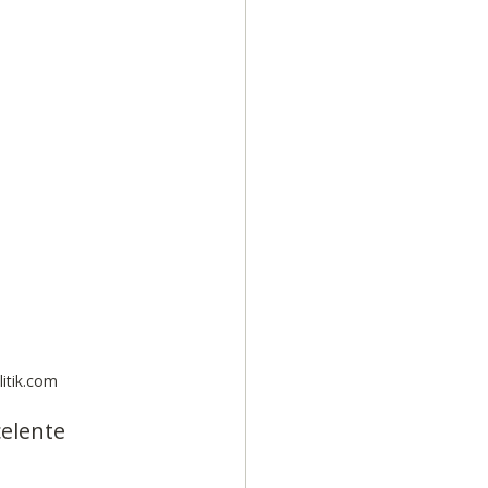
Diversidad
itik.com
elente 