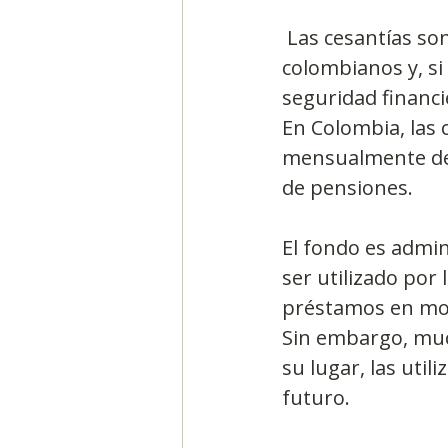
 Las cesantías son una parte importante del salario de los trabajadores 
colombianos y, s
seguridad financi
En Colombia, las
mensualmente de 
de pensiones.
El fondo es admin
ser utilizado por 
préstamos en mo
Sin embargo, muc
su lugar, las uti
futuro.