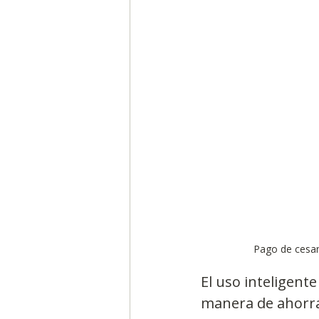
Segmentación, hábitos y usos
Negocios
Consumo de m
Generadores de ideas
Ca
Pago de cesan
El uso inteligent
manera de ahorra