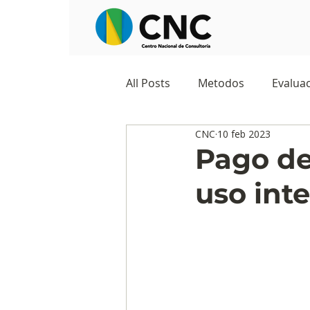
All Posts
Metodos
Evaluac
CNC
10 feb 2023
Observatorios sociales
G
Pago de
uso int
Predicciones y tendencias
Marketing
Cultura y ambi
Ecommerce
Reputación d