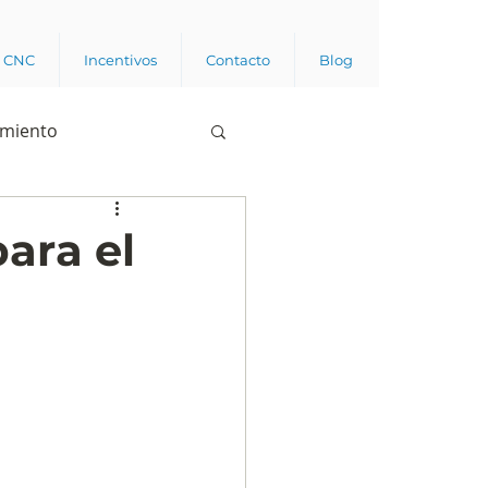
a CNC
Incentivos
Contacto
Blog
imiento
Business analytics
ara el
de opinión pública
l trabajador