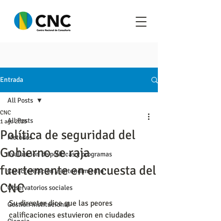
Entrada
All Posts
CNC
All Posts
1 ago 2023
Política de seguridad del
Metodos
Gobierno se raja
Evaluación de políticas y programas
fuertemente en encuesta del
Caracterización y entendimiento
CNC
Observatorios sociales
Su director dice que las peores 
Gestión institucional
calificaciones estuvieron en ciudades 