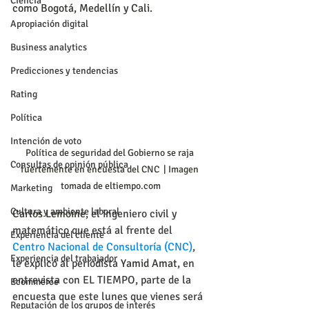
Ciencia
como Bogotá, Medellín y Cali.
Apropiación digital
Business analytics
Predicciones y tendencias
Rating
Política
Intención de voto
Política de seguridad del Gobierno se raja 
Consultas de opinión pública
fuertemente en encuesta del CNC  | Imagen 
tomada de eltiempo.com
Marketing
Cultura y ambiente laboral
Carlos Lemoine
, el ingeniero civil y 
matemático que está al frente del 
Experiencia del cliente
Centro Nacional de Consultoría (CNC)
, 
Experiencia del trabajador
le explicó al periodista 
Yamid Amat
, en 
entrevista con EL TIEMPO, parte de la 
Ecommerce
encuesta que este lunes que vienes será 
Reputación de los grupos de interés