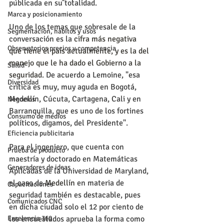
publicada en su totalidad.
Marca y posicionamiento
Uno de los temas que sobresale de la 
Segmentación, hábitos y usos
conversación es la 
cifra más negativa 
Observatorios precios y competencia
que tiene el país actualmente, y es la del 
manejo que le ha dado el Gobierno a la 
Salud
seguridad
. De acuerdo a Lemoine, "esa 
Diversidad
crítica es muy, muy aguda en Bogotá, 
Medellín, Cúcuta, Cartagena, Cali y en 
Negocios
Barranquilla, que es uno de los fortines 
Consumo de medios
políticos, digamos, del Presidente".
Eficiencia publicitaria
Para el ingeniero, que cuenta con 
Prueba de producto
maestría y doctorado en Matemáticas 
Generadores de ideas
Aplicadas de la Universidad de Maryland, 
el caso de 
Medellín 
en materia de 
Capacitaciones
seguridad también es destacable, pues 
Comunicados CNC
en dicha ciudad solo el 12 por ciento de 
Excelencia 360
los encuestados aprueba la forma como 