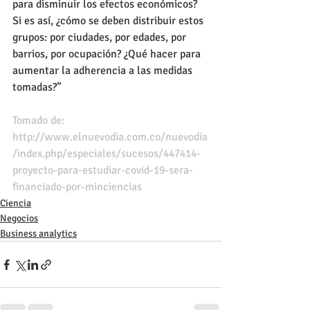
para disminuir los efectos económicos? 
Si es así, ¿cómo se deben distribuir estos 
grupos: por ciudades, por edades, por 
barrios, por ocupación? ¿Qué hacer para 
aumentar la adherencia a las medidas 
tomadas?”
Tomado de: 
http://www.elnuevodia.com.co/nuevodia
/index.php/especiales/sucesos/447414-
proyecto-para-estudiar-covid-19-sera-
financiado-por-minciencias
Ciencia
Negocios
Business analytics