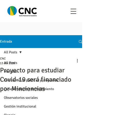
Entrada
All Posts
CNC
All Posts
13 abr 2020
Proyecto para estudiar
Metodos
Covid-19 será financiado
Evaluación de políticas y programas
por Minciencias
Caracterización y entendimiento
Observatorios sociales
Gestión institucional