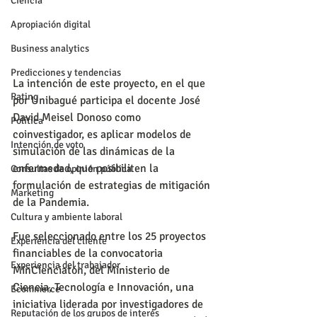
Ciencia
Apropiación digital
Business analytics
Predicciones y tendencias
La intención de este proyecto, en el que 
Rating
por Unibagué participa el docente José 
David Meisel Donoso como 
Política
coinvestigador, es aplicar modelos de 
Intención de voto
simulación de las dinámicas de la 
enfermedad, que posibiliten la 
Consultas de opinión pública
formulación de estrategias de mitigación 
Marketing
de la Pandemia.
Cultura y ambiente laboral
Fue seleccionado entre los 25 proyectos 
Experiencia del cliente
financiables de la convocatoria 
Experiencia del trabajador
MinCienciatón, del Ministerio de 
Ciencia, Tecnología e Innovación, una 
Ecommerce
iniciativa liderada por investigadores de 
Reputación de los grupos de interés