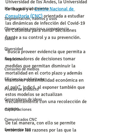
Universidad de los Andes, la Universidad 
Marca y posicionamiento
de Ibagué y el 
Centro Nacional de 
Consultoría (CNC)
 orientada a estudiar 
Segmentación, hábitos y usos
las dinámicas de infección del Covid-19 
Observatorios precios y competencia
en Colombia para tomar decisiones 
frente a su control y a su prevención.
Salud
Diversidad
“Busca proveer evidencia que permita a 
los tomadores de decisiones tomar 
Negocios
medidas que permitan disminuir la 
Consumo de medios
mortalidad en el corto plazo y además 
Eficiencia publicitaria
mantener sostenibilidad económica en 
el país”, indicó, al exponer también que 
Prueba de producto
estos modelos se actualizan 
Generadores de ideas
frecuentemente con una recolección de 
campo.
Capacitaciones
Comunicados CNC
De tal manera, con ello se permite 
Excelencia 360
entender las razones por las que la 