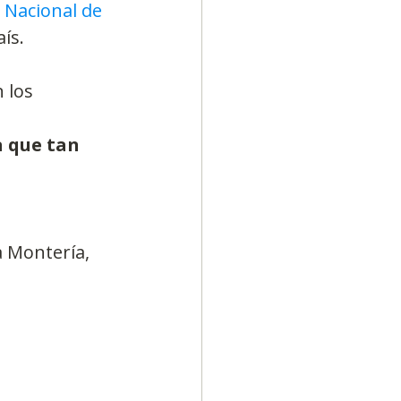
 Nacional de 
ís.
 los 
 que tan 
a Montería, 