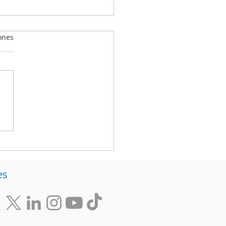
ones
én será el alcalde de
iudad? Esta es la
nción de voto en
enia
es