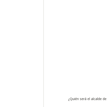
Segmentación, hábitos y usos
Negocios
Consumo de m
Generadores de ideas
Ca
¿Quién será el alcalde d