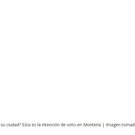
Observatorios precios y competencia
Salud
edios
Eficiencia publicitaria
Prueba de producto
pacitaciones
e su ciudad? Esta es la intención de voto en Montería | Imagen toma