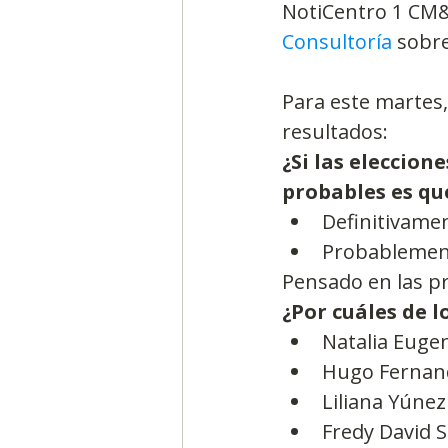
NotiCentro 1 CM& 
Consultoría
 sobre
Para este martes, 
resultados:
¿Si las eleccio
probables es qu
Definitivamen
Probablemente
Pensado en las pr
¿Por cuáles de l
Natalia Euge
Hugo Fernand
Liliana Yúnez
Fredy David 