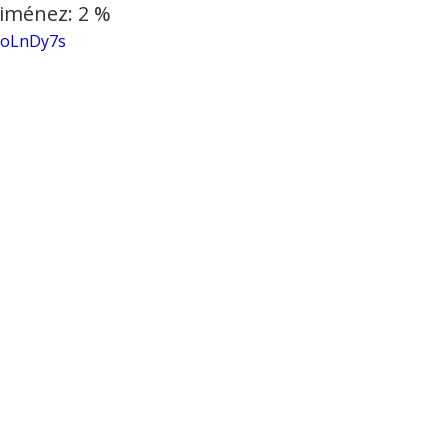
Jiménez: 2 %
voLnDy7s