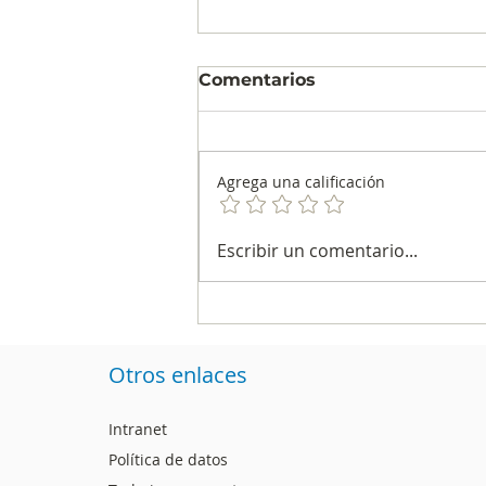
Comentarios
Agrega una calificación
¿Quién será el alcalde de
Escribir un comentario...
su ciudad? Esta es la
intención de voto en
Pasto
Otros enlaces
Intranet
Política de datos