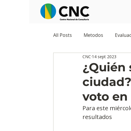
All Posts
Metodos
Evaluac
CNC
14 sept 2023
Observatorios sociales
G
¿Quién s
ciudad?
Predicciones y tendencias
voto en
Marketing
Cultura y ambi
Para este miércole
resultados
Ecommerce
Reputación d