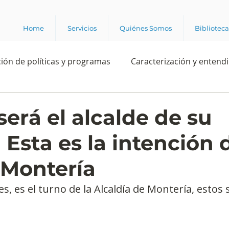
Home
Servicios
Quiénes Somos
Bibliotec
ión de políticas y programas
Caracterización y entend
estión institucional
Ciencia
Apropiación digital
erá el alcalde de su
 Esta es la intención 
Rating
Política
Intención de voto
Consultas 
 Montería
ente laboral
Experiencia del cliente
Experiencia de
s, es el turno de la Alcaldía de Montería, estos 
e los grupos de interés
Marca y posicionamiento