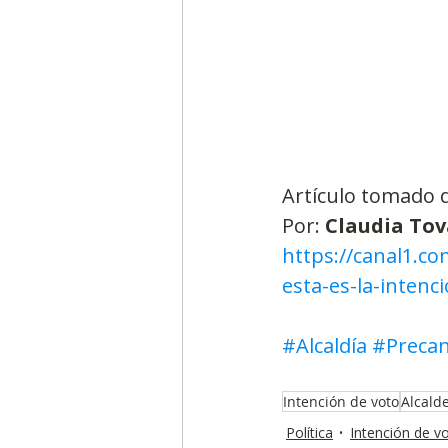
Artículo tomado 
Por:
 Claudia Tov
https://canal1.co
esta-es-la-intenc
#Alcaldía
#Precan
Intención de voto
Alcald
Política
Intención de v