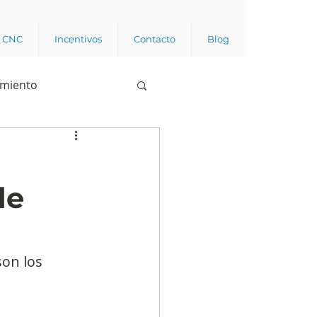
a CNC
Incentivos
Contacto
Blog
imiento
Business analytics
de
de opinión pública
l trabajador
son los 