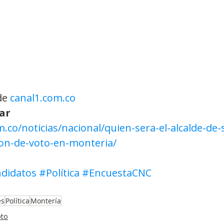
de 
canal1.com.co
ar
m.co/noticias/nacional/quien-sera-el-alcalde-de-
ion-de-voto-en-monteria/
didatos
#Política
#EncuestaCNC
es
Política
Montería
oto