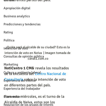
en diferentes partes del país.
Ciencia
Apropiación digital
Business analytics
Predicciones y tendencias
Rating
Política
¿Quién será el alcalde de su ciudad? Esta es la 
Intención de voto
intención de voto en Neiva  | Imagen tomada de 
Consultas de opinión pública
canal1.com.co
Marketing
NotiCentro 1 CM&
 revela los resultados 
Cultura y ambiente laboral
de la encuesta del 
Centro Nacional de 
Consultoría
 sobre la intención de voto 
Experiencia del cliente
en diferentes partes del país.
Experiencia del trabajador
Para este miércoles, es el turno de la 
Ecommerce
Alcaldía de Neiva, estos son los 
Reputación de los grupos de interés