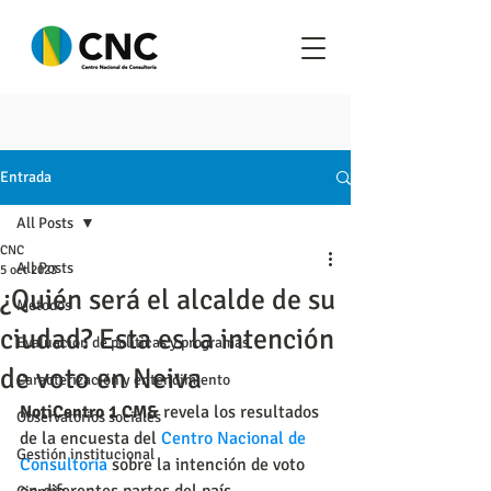
Entrada
All Posts
CNC
All Posts
5 oct 2023
¿Quién será el alcalde de su
Metodos
ciudad? Esta es la intención
Evaluación de políticas y programas
de voto en Neiva
Caracterización y entendimiento
NotiCentro 1 CM&
 revela los resultados 
Observatorios sociales
de la encuesta del 
Centro Nacional de 
Gestión institucional
Consultoría
 sobre la intención de voto 