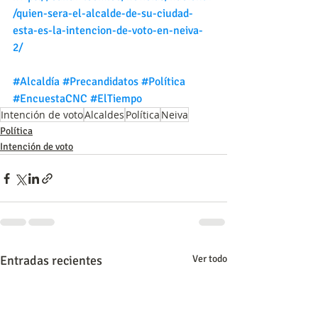
/quien-sera-el-alcalde-de-su-ciudad-
esta-es-la-intencion-de-voto-en-neiva-
2/
#Alcaldía
#Precandidatos
#Política
#EncuestaCNC
#ElTiempo
Intención de voto
Alcaldes
Política
Neiva
Política
Intención de voto
Entradas recientes
Ver todo