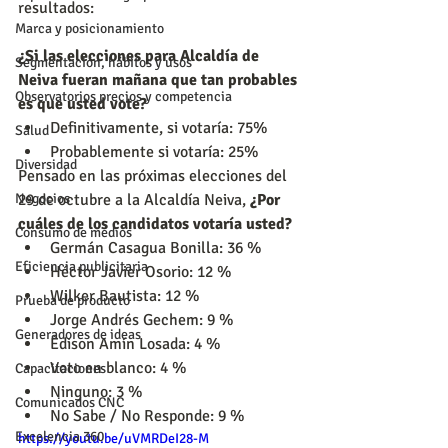
resultados:
Marca y posicionamiento
¿Si las elecciones para Alcaldía de 
Segmentación, hábitos y usos
Neiva fueran mañana que tan probables 
Observatorios precios y competencia
es que usted vote?
Definitivamente, si votaría: 75%
Salud
Probablemente si votaría: 25%
Diversidad
Pensado en las próximas elecciones del 
29 de octubre a la Alcaldía Neiva, 
¿Por 
Negocios
cuáles de los candidatos votaría usted?
Consumo de medios
Germán Casagua Bonilla: 36 %
Eficiencia publicitaria
Héctor Javier Osorio: 12 %
Wilker Bautista: 12 %
Prueba de producto
Jorge Andrés Gechem: 9 %
Generadores de ideas
Édison Amín Losada: 4 %
Voto en blanco: 4 %
Capacitaciones
Ninguno: 3 %
Comunicados CNC
No Sabe / No Responde: 9 %
Excelencia 360
https://youtu.be/uVMRDeI28-M