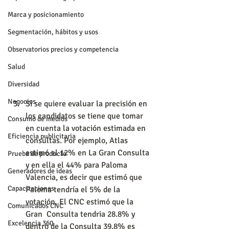
Marca y posicionamiento
Segmentación, hábitos y usos
Observatorios precios y competencia
Salud
Diversidad
Negocios
Si se quiere evaluar la precisión en 
los candidatos se tiene que tomar 
Consumo de medios
en cuenta la votación estimada en 
Eficiencia publicitaria
consultas. Por ejemplo, Atlas 
estimó el 12% en La Gran Consulta 
Prueba de producto
y en ella el 44% para Paloma 
Generadores de ideas
Valencia, es decir que estimó que 
Capacitaciones
Paloma tendría el 5% de la 
votación. El CNC estimó que la 
Comunicados CNC
Gran  Consulta tendria 28.8% y 
Excelencia 360
dentro de la Consulta 39.8% es 