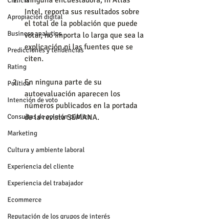
Ninguna encuestadora, ni Atlas 
Ciencia
Intel, reporta sus resultados sobre 
Apropiación digital
el total de la población que puede 
Business analytics
votar, no importa lo larga que sea la 
explicación ni las fuentes que se 
Predicciones y tendencias
citen.
Rating
En ninguna parte de su 
Política
autoevaluación aparecen los 
Intención de voto
números publicados en la portada 
Consultas de opinión pública
de la revista SEMANA.
Marketing
Cultura y ambiente laboral
Experiencia del cliente
Experiencia del trabajador
Ecommerce
Reputación de los grupos de interés