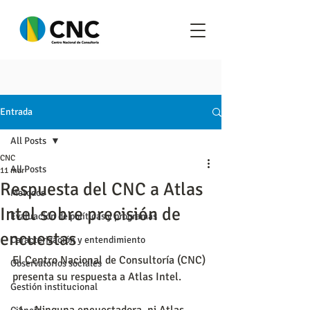
Entrada
All Posts
CNC
All Posts
11 mar
Respuesta del CNC a Atlas
Metodos
Intel sobre precisión de
Evaluación de políticas y programas
encuestas
Caracterización y entendimiento
El Centro Nacional de Consultoría (CNC) 
Observatorios sociales
presenta su respuesta a Atlas Intel. 
Gestión institucional