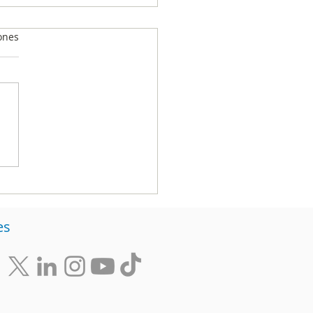
ones
nomía: la mayor
era de acceso a la
ación para el 60% de
jóvenes del país
es