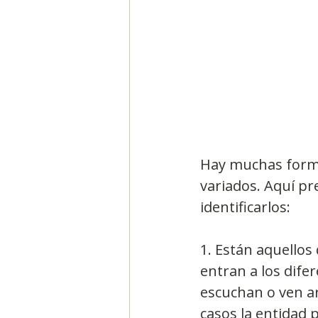
Segmentación, hábitos y usos
Negocios
Consumo de m
Hay muchas formas
Generadores de ideas
Ca
variados. Aquí pr
identificarlos:
1. Están aquellos
entran a los difer
escuchan o ven ar
casos la entidad 