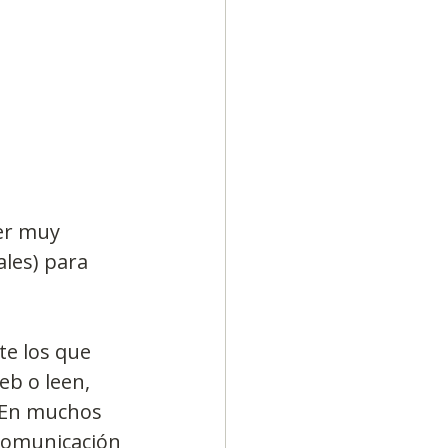
Diversidad
er muy 
les) para 
te los que 
eb o leen, 
 En muchos 
 comunicación 