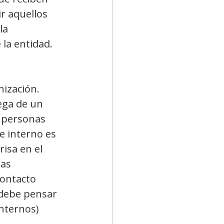
r aquellos 
la 
la entidad. 
nización. 
ega de un 
s personas 
e interno es 
isa en el 
as 
ontacto 
 debe pensar 
Internos)