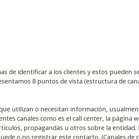
Observatorios precios y competencia
Salud
edios
Eficiencia publicitaria
Prueba de producto
 de identificar a los clientes y estos pueden s
pacitaciones
esentamos 8 puntos de vista (estructura de cana
 que utilizan o necesitan información, usualmen
entes canales como es el call center, la página w
tículos, propagandas u otros sobre la entidad.
puede o no registrar este contacto. (Canales de