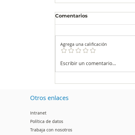
Comentarios
Agrega una calificación
Encuestas electorales:
Escribir un comentario...
entre el método, la
sospecha y la evidencia
Otros enlaces
Intranet
Política de datos
Trabaja con nosotros