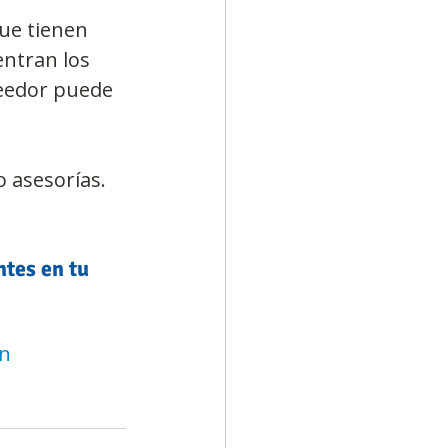
ue tienen 
entran los 
veedor puede 
 asesorías. 
ntes en tu 
on