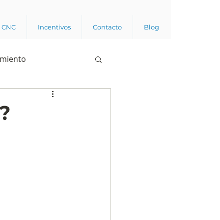
a CNC
Incentivos
Contacto
Blog
imiento
Business analytics
s?
de opinión pública
l trabajador