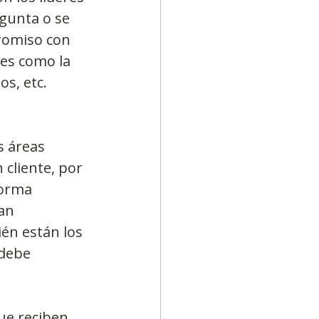
gunta o se 
romiso con 
s como la 
s, etc. 
 áreas 
cliente, por 
forma 
an 
én están los 
 debe 
ue reciben 