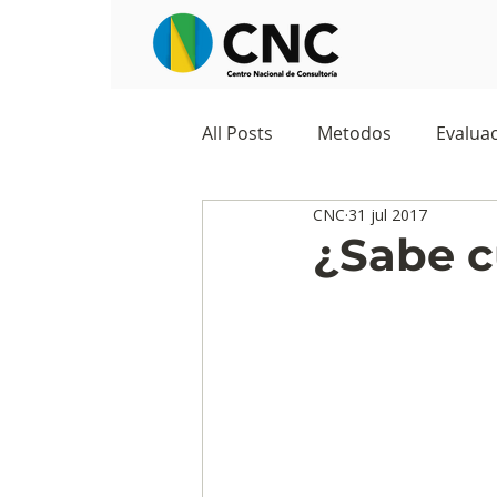
All Posts
Metodos
Evaluac
CNC
31 jul 2017
Observatorios sociales
G
¿Sabe c
Predicciones y tendencias
Marketing
Cultura y ambi
Ecommerce
Reputación d