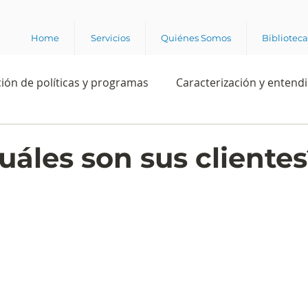
Home
Servicios
Quiénes Somos
Bibliotec
ión de políticas y programas
Caracterización y entend
estión institucional
Ciencia
Apropiación digital
uáles son sus cliente
Rating
Política
Intención de voto
Consultas 
ente laboral
Experiencia del cliente
Experiencia de
e los grupos de interés
Marca y posicionamiento