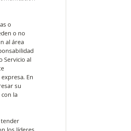
as o 
eden o no 
n al área 
ponsabilidad 
 Servicio al 
e 
 expresa. En 
resar su 
con la 
ntender 
 los líderes 