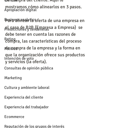
de compra del cliente. Aquí le 
Ciencia
mostramos cómo alinearlos en 3 pasos.
Apropiación digital
Business analytics
Para alinear la oferta de una empresa en 
el caso de B2B (Empresa a Empresa)  se 
Predicciones y tendencias
debe tener en cuenta las razones de 
Rating
compra, las características del proceso 
de compra de la empresa y la forma en 
Política
que la organización ofrece sus productos 
Intención de voto
y servicios (la oferta).
Consultas de opinión pública
Marketing
Cultura y ambiente laboral
Experiencia del cliente
Experiencia del trabajador
Ecommerce
Reputación de los grupos de interés