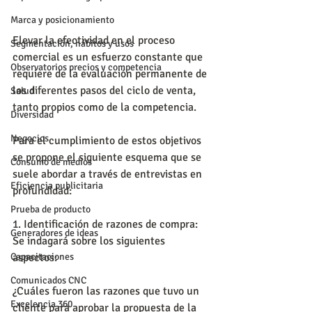
Marca y posicionamiento
Elevar la efectividad en el proceso 
Segmentación, hábitos y usos
comercial es un esfuerzo constante que 
Observatorios precios y competencia
requiere de la evaluación permanente de 
los diferentes pasos del ciclo de venta, 
Salud
tanto propios como de la competencia.
Diversidad
Negocios
Para el cumplimiento de estos objetivos 
se propone el siguiente esquema que se 
Consumo de medios
suele abordar a través de entrevistas en 
Eficiencia publicitaria
profundidad:
Prueba de producto
1. Identificación de razones de compra: 
Generadores de ideas
Se indagará sobre los siguientes 
Capacitaciones
aspectos:
Comunicados CNC
¿Cuáles fueron las razones que tuvo un 
Excelencia 360
cliente para aprobar la propuesta de la 