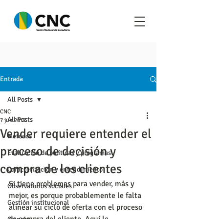
Entrada
All Posts
CNC
All Posts
7 jun 2017
Vender requiere entender el
Metodos
proceso de decisión y
Evaluación de políticas y programas
compra de los clientes
Caracterización y entendimiento
Si tiene problemas para vender, más y 
Observatorios sociales
mejor, es porque probablemente le falta 
Gestión institucional
alinear su ciclo de oferta con el proceso 