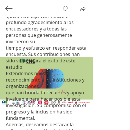
Agradecimientos especiales:

Queremos expresar nuestro 
profundo agradecimiento a los

encuestadores y a todas las 
personas que generosamente 
invirtieron su

Biblioteca CNC
tiempo y esfuerzo en responder esta 
encuesta. Sus contribuciones han

sido vitales para el éxito de este 
Proyectos Públicos
estudio.

La
Biblioteca Digital
contiene
Extendemos nuestro 
publicaciones de los diferentes
reconocimiento a las instituciones y 
estudios de investigación de
organizaciones

mercados y consultoría empresarial
que han brindado recursos y apoyo 
realizados por el Centro Nacional de
invaluable para hacer posible esta

Consultoría.
investigación. Su compromiso con el 
progreso y la inclusión ha sido

Estos documentos son publicados
fundamental.

con fines informativos y académicos.
Además, deseamos destacar la 