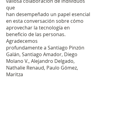
Por lo anterior, y teniendo en cuenta
valiosa colaboración de individuos 
que es una interpretación que se
que

realiza de la información
han desempeñado un papel esencial 
mencionada, el
Centro Nacional de
en esta conversación sobre cómo

Consultoría - CNC
no asumen
aprovechar la tecnología en 
responsabilidad alguna relacionada
beneficio de las personas. 
con el contenido, alcance o sobre el
Agradecemos

uso que los usuarios le den a la
profundamente a Santiago Pinzón 
información que se encuentran en
Galán, Santiago Amador, Diego

los documentos.
Molano V., Alejandro Delgado, 
Nathalie Renaud, Paulo Gómez, 
Escríbenos para más información
Maritza

acerca de las publicaciones
Pérez, Andrés Daniel Rojas, Germán 
Rey, entre otros destacados 
nombres.
Ver Informe Apropiación Digital 2023
Enviar