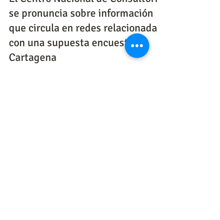
Comunicados CNC
Comunicado a la Opinión Pública
El Centro Nacional de Consultoría
se pronuncia sobre información
que circula en redes relacionada
con una supuesta encuesta en
Cartagena
El CNC informa que la imagen difundida en
redes sobre una supuesta encuesta para la
Alcaldía de Cartagena es falsa y no
corresponde a ningún estudio realizado por la
firma.