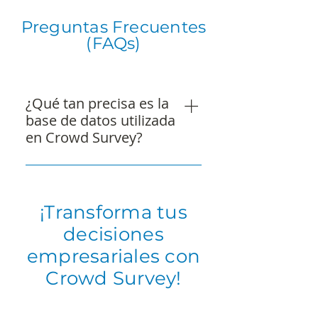
Preguntas Frecuentes
(FAQs)
¿Qué tan precisa es la
base de datos utilizada
en Crowd Survey?
Utilizamos una base de datos
amplia y diversificada,
segmentada de manera
¡Transforma tus
representativa para garantizar la
decisiones
calidad de los resultados.
empresariales con
Nuestro alcance cubre todo el
territorio nacional, asegurando
Crowd Survey!
que las respuestas reflejen la
realidad de los consumidores