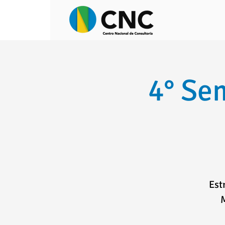
4° Se
Est
M