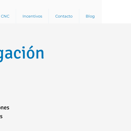
a CNC
Incentivos
Contacto
Blog
gación
ones
os