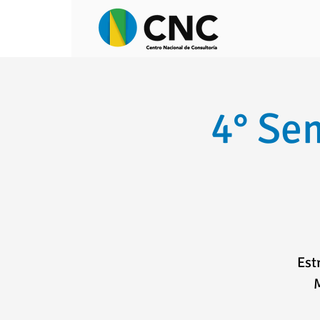
4° Se
Est
M