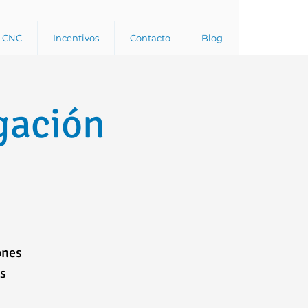
a CNC
Incentivos
Contacto
Blog
gación
ones
os