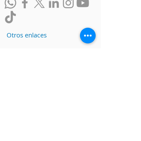
Otros enlaces
Intranet
Política de datos
Trabaja con nosotros
Ranking de Empresas
Incluyentes
Responsabilidad Social
Condiciones de la Promesa de
Valor
Quejas, Sugerencias y
Felicitaciones
Translation Disclaimer