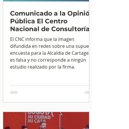
Comunicado a la Opinión
Pública El Centro
Nacional de Consultoría
se pronuncia sobre
El CNC informa que la imagen
información que circula
difundida en redes sobre una supuesta
en redes relacionada con
encuesta para la Alcaldía de Cartagena
una supuesta encuesta
es falsa y no corresponde a ningún
estudio realizado por la firma.
en Cartagena