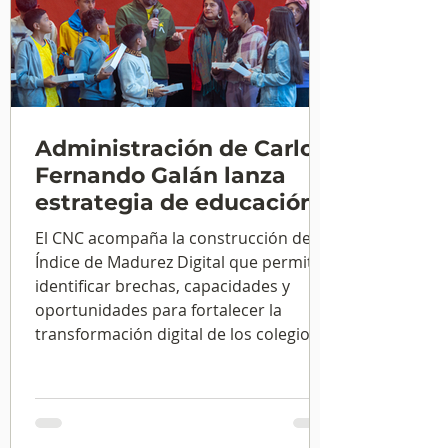
Administración de Carlos
Fernando Galán lanza
estrategia de educación
que integra tecnología,
El CNC acompaña la construcción del
pedagogía y datos
Índice de Madurez Digital que permitirá
identificar brechas, capacidades y
oportunidades para fortalecer la
transformación digital de los colegios
públicos de Bogotá.