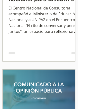
futuro de la educación
El Centro Nacional de Consultoría
acompañó al Ministerio de Educación
Nacional y a UNIPAZ en el Encuentro
Nacional "El rito de conversar y pensar
juntos", un espacio para reflexionar
sobre el futuro de la educación
superior, la construcción de paz y el
desarrollo de los territorios desde la
academia.