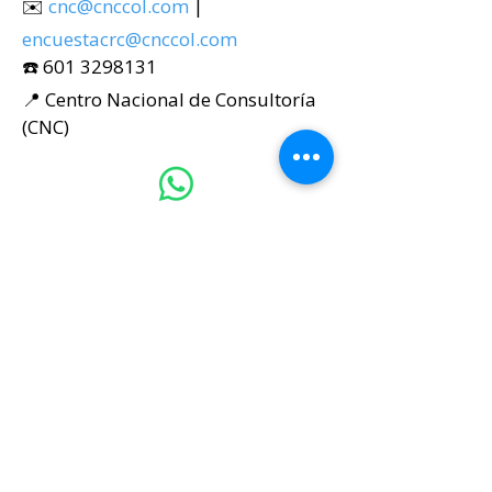
✉️
cnc@cnccol.com
|
encuestacrc@cnccol.com
☎️
601 3298131
📍 Centro Nacional de Consultoría
(CNC)
+57 312 5872334