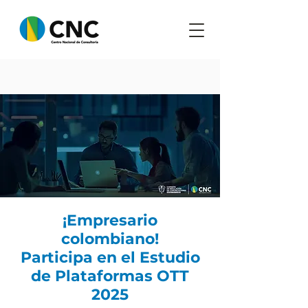
¡Empresario
colombiano!
Participa en el Estudio
de Plataformas OTT
2025