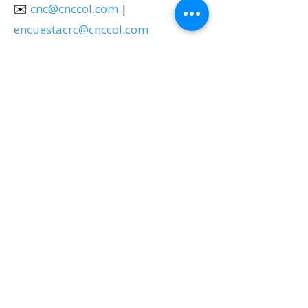
✉️
cnc@cnccol.com
|
encuestacrc@cnccol.com
☎️
601 3298131
📍 Centro Nacional de Consultoría
(CNC)
+57 312 5872334