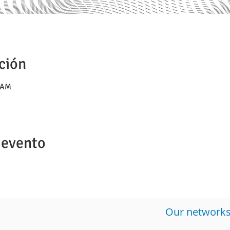
ción
0 AM
 evento
​Our network