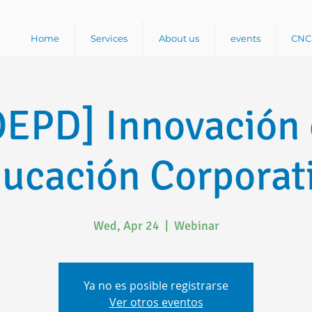
Home
Services
About us
events
CNC 
EPD] Innovación 
ucación Corporat
Wed, Apr 24
  |  
Webinar
Ya no es posible registrarse
Ver otros eventos