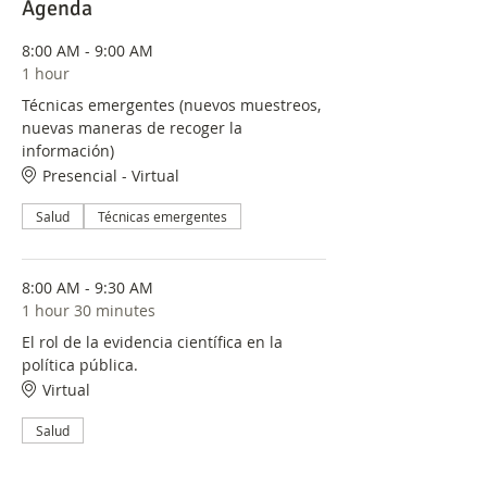
una plataforma única para el intercambio de
Agenda
conocimientos, la colaboración y la reflexión
sobre cómo impulsar la salud pública a través
8:00 AM - 9:00 AM
de la investigación rigurosa y la toma de
1 hour
decisiones informada. Únase a nosotros
mientras nos embarcamos en este viaje hacia
Técnicas emergentes (nuevos muestreos,
un futuro más saludable y equitativo para
nuevas maneras de recoger la
todos.
información)
Presencial - Virtual
Salud
Técnicas emergentes
8:00 AM - 9:30 AM
1 hour 30 minutes
El rol de la evidencia científica en la
política pública.
Virtual
Salud