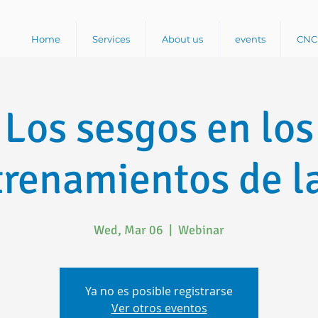
Home
Services
About us
events
CNC 
Los sesgos en los
trenamientos de la
Wed, Mar 06
  |  
Webinar
Ya no es posible registrarse
Ver otros eventos