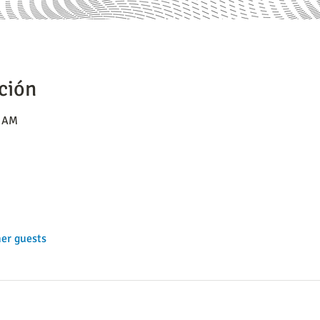
ción
0 AM
her guests