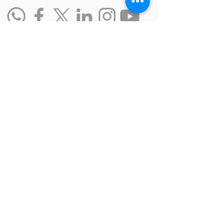
Other links
website
data policy
Work with us
Ranking of Inclusive Companies
Social responsability
Suggestions