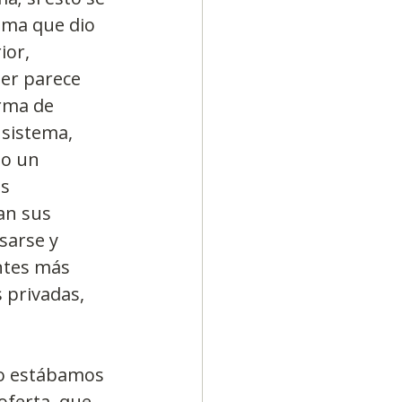
ama que dio 
or, 
er parece 
rma de 
 sistema, 
mo un 
s 
an sus 
sarse y 
ntes más 
 privadas, 
o estábamos 
oferta, que 