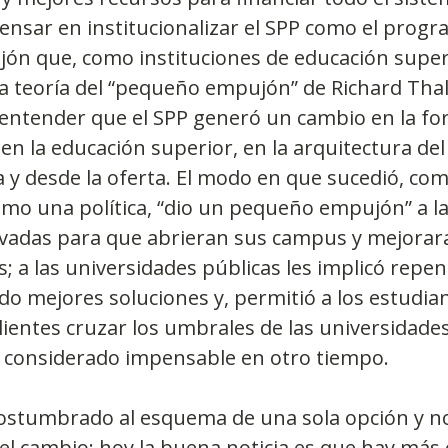
pensar en institucionalizar el SPP como el progr
ón que, como instituciones de educación superi
a teoría del “pequeño empujón” de Richard Thal
 entender que el SPP generó un cambio en la fo
en la educación superior, en la arquitectura del
y desde la oferta. El modo en que sucedió, co
mo una política, “dio un pequeño empujón” a la
ivadas para que abrieran sus campus y mejorar
s; a las universidades públicas les implicó repen
o mejores soluciones y, permitió a los estudia
ientes cruzar los umbrales de las universidades
a considerado impensable en otro tiempo.
stumbrado al esquema de una sola opción y n
l cambio; hoy la buena noticia es que hay más 