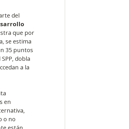
rte del 
sarrollo 
estra que por 
, se estima 
en 35 puntos 
 SPP, dobla 
ccedan a la 
ta 
s en 
ernativa, 
o o no 
te están 