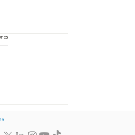
ones
s son las empresas
eras con mejor
utación en Colombia,
n el ranking Brújula
era
es