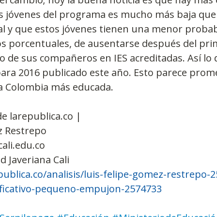
os jóvenes del programa es mucho más baja que l
l y que estos jóvenes tienen una menor probabi
os porcentuales, de ausentarse después del pri
 de sus compañeros en IES acreditadas. Así lo 
ara 2016 publicado este año. Esto parece prome
na Colombia más educada.
e larepublica.co | 
z Restrepo
ali.edu.co
d Javeriana Cali
ublica.co/analisis/luis-felipe-gomez-restrepo-
nificativo-pequeno-empujon-2574733