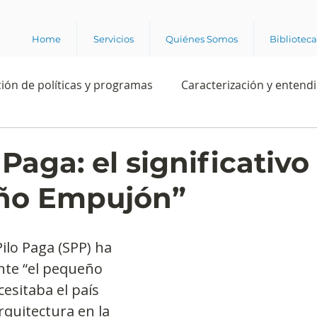
Home
Servicios
Quiénes Somos
Bibliotec
ión de políticas y programas
Caracterización y entend
estión institucional
Ciencia
Apropiación digital
 Paga: el significativo
ño Empujón”
Rating
Política
Intención de voto
Consultas 
ilo Paga (SPP) ha 
ente laboral
Experiencia del cliente
Experiencia de
te “el pequeño 
sitaba el país 
rquitectura en la 
e los grupos de interés
Marca y posicionamiento