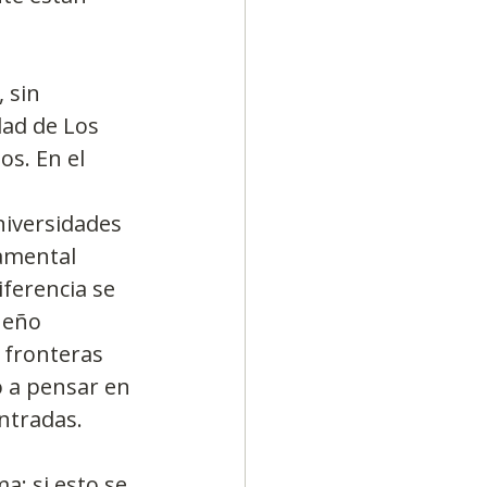
 sin 
dad de Los 
s. En el 
niversidades 
amental 
ferencia se 
ueño 
 fronteras 
o a pensar en 
ntradas.
a; si esto se 