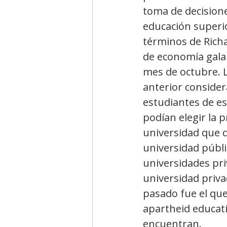
toma de decisione
educación superio
Segmentación, hábitos y usos
términos de Richa
de economía gala
mes de octubre. L
Negocios
Consumo de m
anterior consider
estudiantes de es
podían elegir la p
Generadores de ideas
Ca
universidad que q
universidad públi
universidades pri
universidad priva
pasado fue el qu
apartheid educati
encuentran.