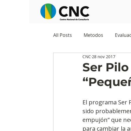
All Posts
Metodos
Evaluac
CNC
28 nov 2017
Observatorios sociales
G
Ser Pilo
“Peque
Predicciones y tendencias
El programa Ser P
Marketing
Cultura y ambi
sido probablemen
empujón” que nece
para cambiar la a
Ecommerce
Reputación d