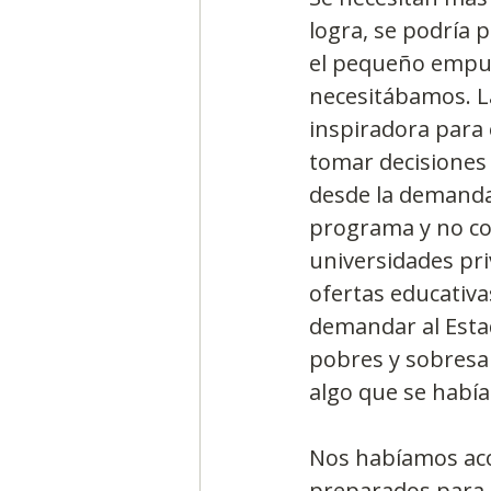
logra, se podría 
el pequeño empuj
necesitábamos. L
inspiradora para
tomar decisiones 
desde la demanda 
programa y no co
universidades pr
ofertas educativa
demandar al Estad
pobres y sobresal
algo que se habí
Nos habíamos aco
preparados para e