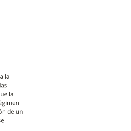
Diversidad
 la 
as 
ue la 
régimen 
ón de un 
se 