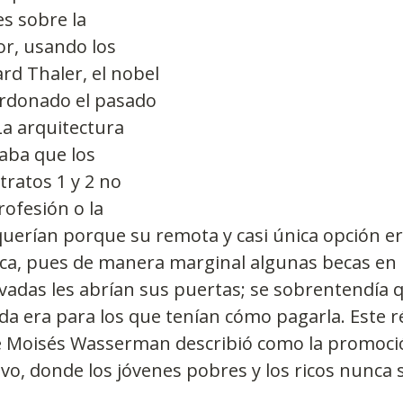
s sobre la 
r, usando los 
Observatorios precios y competencia
Salud
rd Thaler, el nobel 
rdonado el pasado 
a arquitectura 
edios
Eficiencia publicitaria
Prueba de producto
aba que los 
tratos 1 y 2 no 
rofesión o la 
pacitaciones
uerían porque su remota y casi única opción era
ca, pues de manera marginal algunas becas en l
vadas les abrían sus puertas; se sobrentendía q
da era para los que tenían cómo pagarla. Este 
e Moisés Wasserman describió como la promoci
vo, donde los jóvenes pobres y los ricos nunca 