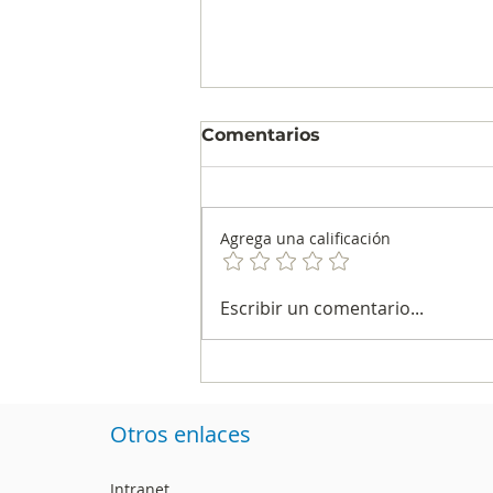
Comentarios
Agrega una calificación
La encuesta de CAMBIO
Escribir un comentario...
y el Centro Nacional de
Consultoría fue la más
precisa de la segunda
vuelta
Otros enlaces
Intranet