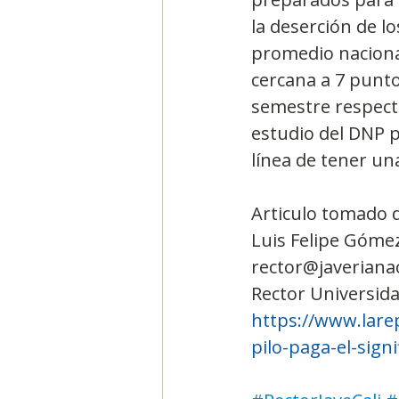
la deserción de l
promedio naciona
cercana a 7 punt
semestre respecto
estudio del DNP p
línea de tener u
Articulo tomado d
Luis Felipe Góme
rector@javerianac
Rector Universida
https://www.larep
pilo-paga-el-sig