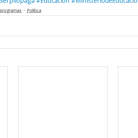
Serpilopaga
#Educación
#MinisteriodeEducaci
y programas
Política