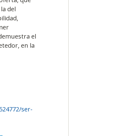
a del 
lidad, 
mer 
demuestra el 
tedor, en la 
2524772/ser-