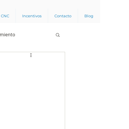
a CNC
Incentivos
Contacto
Blog
imiento
Business analytics
de opinión pública
l trabajador