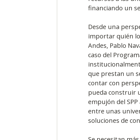
financiando un se
Desde una perspec
importar quién lo
Andes, Pablo Nava
caso del Programa
institucionalment
que prestan un se
contar con perspe
pueda construir u
empujón del SPP a
entre unas univer
soluciones de con
Se necesitan más 