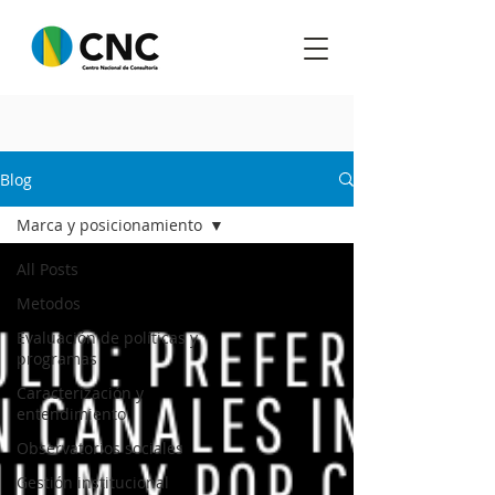
Blog
Marca y posicionamiento
All Posts
Metodos
Evaluación de políticas y
programas
Caracterización y
entendimiento
Observatorios sociales
Gestión institucional