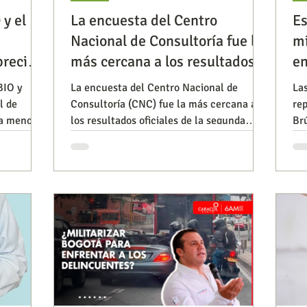
y el
La encuesta del Centro
Es
Nacional de Consultoría fue la
mi
Observatorios precios y competencia
Salud
precisa
más cercana a los resultados
en
Br
BIO y
La encuesta del Centro Nacional de
La
l de
Consultoría (CNC) fue la más cercana a
re
iencia publicitaria
Prueba de producto
Generadore
la menor
los resultados oficiales de la segunda
Br
s oficiales
vuelta presidencial. Este resultado
Ce
al. Un
reafirma el valor del método
del
probabilístico, la rigurosidad estadística y
sidad
la investigación basada en evidencia para
asada en
comprender la opinión pública.