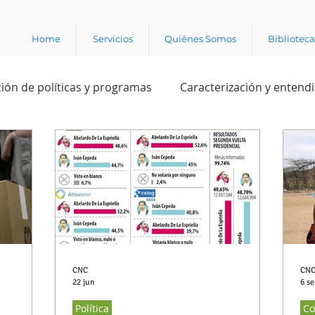
Home
Servicios
Quiénes Somos
Bibliotec
ión de políticas y programas
Caracterización y entend
estión institucional
Ciencia
Apropiación digital
Rating
Política
Intención de voto
Consultas 
ente laboral
Experiencia del cliente
Experiencia de
CNC
CN
22 jun
6 se
Política
Co
e los grupos de interés
Marca y posicionamiento