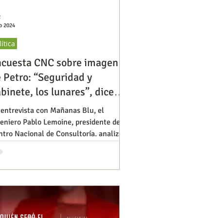
C
b 2024
lítica
ncuesta CNC sobre imagen
 Petro: “Seguridad y
binete, los lunares”, dice
ncuestador
 entrevista con Mañanas Blu, el
eniero Pablo Lemoine, presidente del
tro Nacional de Consultoría, analiza la
ciente encuesta