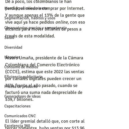
De a poco, los colombianos le han 
perdido el miedo a comprar por Internet. 
Marca y posicionamiento
Y aunque apenas el 13% de la gente que 
Segmentación, hábitos y usos
vive aquí ya hace pedidos 
online, 
con eso 
Observatorios precios y competencia
alcanza para mover billones de pesos a 
través de esta modalidad.
Salud
Diversidad
Negocios
Álvaro Umaña, presidente de la Cámara 
Colombiana del Comercio Electrónico 
Consumo de medios
(CCCE), estima que este 2022 las ventas 
Eficiencia publicitaria
por canales digitales pueden crecer un 
36% frente al año pasado, cuando se 
Prueba de producto
facturó una suma nada despreciable de 
Generadores de ideas
$39,7 billones.
Capacitaciones
Comunicados CNC
El líder gremial detalló que, 
con corte al 
Excelencia 360
tercer trimestre
, hubo ventas por $13,96 