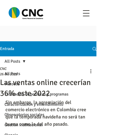
Entrada
All Posts
CNC
All Posts
26 dic 2022
Las ventas online crecerían
Metodos
36% este 2022
Evaluación de políticas y programas
Sin embargo, la agremiación del 
Caracterización y entendimiento
comercio electrónico en Colombia cree 
Observatorios sociales
que la temporada navideña no será tan 
buena como la del año pasado.
Gestión institucional