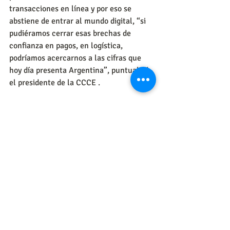
transacciones en línea y por eso se 
abstiene de entrar al mundo digital, “si 
pudiéramos cerrar esas brechas de 
confianza en pagos, en logística, 
podríamos acercarnos a las cifras que 
hoy día presenta Argentina”, puntualizó 
el presidente de la CCCE .
Artículo tomado de 
elcolombiano.com
Por: Juan Camilo Quiceño Ramírez
https://www.elcolombiano.com/negocio
s/las-ventas-online-crecerian-36-este-
2022-BG19683147
#VentasOnline
#ComercioElectrónico
#MundoDigital
#Confianza
#EstudiosCNC
Estudios
Ventas online
Confianza