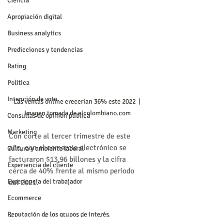
Ciencia
Apropiación digital
Business analytics
Predicciones y tendencias
Rating
Política
Intención de voto
Las ventas online crecerían 36% este 2022  | 
Imagen tomada de elcolombiano.com
Consultas de opinión pública
Marketing
Con corte al tercer trimestre de este 
año, con el comercio electrónico se 
Cultura y ambiente laboral
facturaron $13,96 billones y la cifra 
Experiencia del cliente
cerca de 40% frente al mismo periodo 
Experiencia del trabajador
del 2021.
Ecommerce
Reputación de los grupos de interés