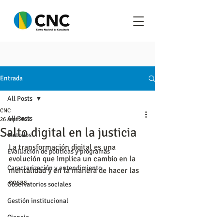
Entrada
All Posts
CNC
All Posts
26 sept 2022
Salto digital en la justicia
Metodos
La transformación digital es una 
Evaluación de políticas y programas
evolución que implica un cambio en la 
Caracterización y entendimiento
mentalidad y en la manera de hacer las 
cosas.
Observatorios sociales
Gestión institucional