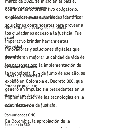
marzo de 2020, se inició en el país el 
Marca y posicionamiento
confinamiento preventivo obligatorio, 
exigiéndose a las autoridades identificar 
Segmentación, hábitos y usos
soluciones contundentes para proveer a 
Observatorios precios y competencia
los ciudadanos acceso a la justicia. Fue 
Salud
imperativo brindar herramientas 
Diversidad
innovadoras y soluciones digitales que 
permitieran mejorar la calidad de vida de 
Negocios
las personas con la implementación de 
Consumo de medios
la tecnología. El 4 de junio de ese año, se 
Eficiencia publicitaria
expidió en Colombia el Decreto 806, que 
Prueba de producto
generó un impulso sin precedentes en la 
Generadores de ideas
implementación de las tecnologías en la 
administración de justicia.
Capacitaciones
Comunicados CNC
En Colombia, la apropiación de la 
Excelencia 360