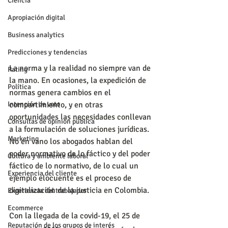
Ciencia
Apropiación digital
Business analytics
Predicciones y tendencias
La norma y la realidad no siempre van de 
Rating
la mano. En ocasiones, la expedición de 
Política
normas genera cambios en el 
compartimiento, y en otras 
Intención de voto
oportunidades las necesidades conllevan 
Consultas de opinión pública
a la formulación de soluciones jurídicas. 
Marketing
No en vano los abogados hablan del 
poder normativo de lo fáctico y del poder 
Cultura y ambiente laboral
fáctico de lo normativo, de lo cual un 
Experiencia del cliente
ejemplo elocuente es el proceso de 
digitalización de la justicia en Colombia.
Experiencia del trabajador
Ecommerce
Con la llegada de la covid-19, el 25 de 
Reputación de los grupos de interés