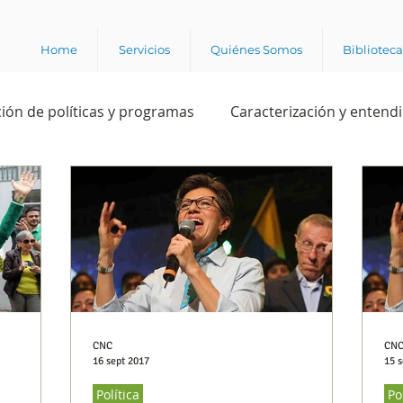
Home
Servicios
Quiénes Somos
Bibliotec
ión de políticas y programas
Caracterización y entend
estión institucional
Ciencia
Apropiación digital
Rating
Política
Intención de voto
Consultas 
ente laboral
Experiencia del cliente
Experiencia de
CNC
CN
16 sept 2017
15 s
Política
Po
e los grupos de interés
Marca y posicionamiento