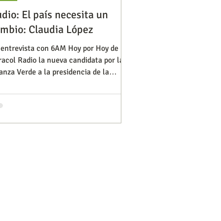
dio: El país necesita un
mbio: Claudia López
Diversidad
Negocios
 entrevista con 6AM Hoy por Hoy de
acol Radio la nueva candidata por la
anza Verde a la presidencia de la
s de ideas
ública, Claudia López,