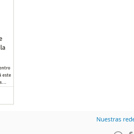
e
la
entro
á este
s
Nuestras red