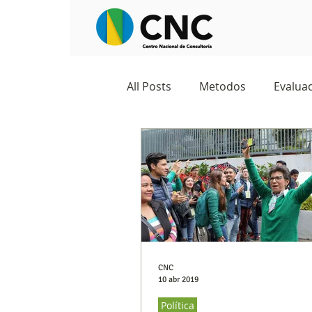
All Posts
Metodos
Evaluac
Observatorios sociales
G
Predicciones y tendencias
Marketing
Cultura y ambi
CNC
10 abr 2019
Política
Ecommerce
Reputación d