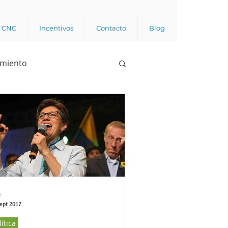
a CNC
Incentivos
Contacto
Blog
imiento
Business analytics
de opinión pública
l trabajador
C
ept 2017
lítica