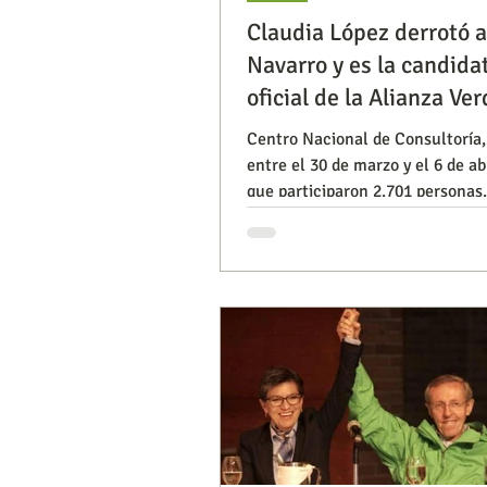
Claudia López derrotó a
Navarro y es la candida
Segmentación, hábitos y usos
oficial de la Alianza Ve
Centro Nacional de Consultoría,
entre el 30 de marzo y el 6 de abr
Consumo de medios
Efic
que participaron 2.701 personas.
exsenadora fue la
Capacitaciones