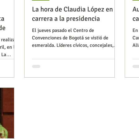
La hora de Claudia López en su
Au
ta
carrera a la presidencia
ca
Observatorios precios y competencia
Salud
rde
El jueves pasado el Centro de
En
Convenciones de Bogotá se vistió de
Car
 realizada
esmeralda. Líderes cívicos, concejales,
Ali
il, en la
iencia publicitaria
Prueba de producto
Generadore
diputados y militantes de la Alian
rep
 La