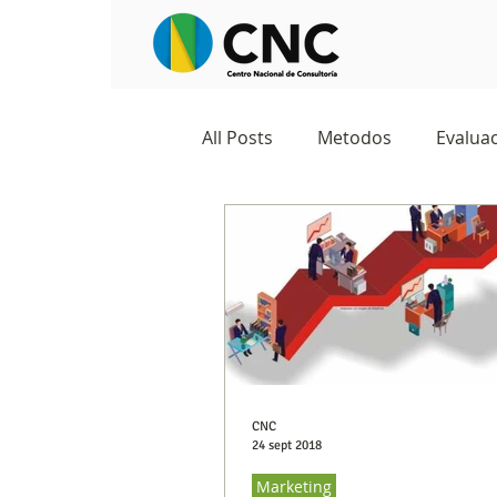
All Posts
Metodos
Evaluac
Observatorios sociales
G
Predicciones y tendencias
Marketing
Cultura y ambi
CNC
24 sept 2018
Marketing
Ecommerce
Reputación d