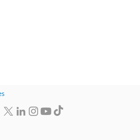
Diversidad
Negocios
s de ideas
es