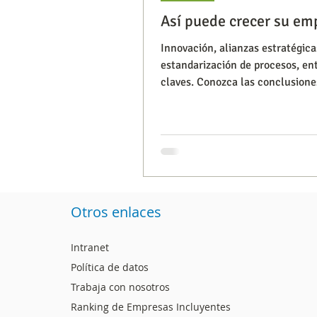
Así puede crecer su em
Innovación, alianzas estratégica
Segmentación, hábitos y usos
estandarización de procesos, ent
claves. Conozca las conclusione
reciente congreso de...
Consumo de medios
Efic
Capacitaciones
Otros enlaces
Intranet
Política de datos
Trabaja con nosotros
Ranking de Empresas Incluyentes