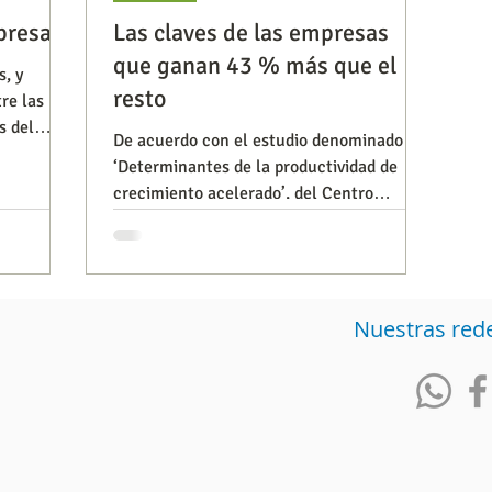
presa
Las claves de las empresas
que ganan 43 % más que el
s, y
Observatorios precios y competencia
Salud
resto
re las
s del
De acuerdo con el estudio denominado
‘Determinantes de la productividad de
iencia publicitaria
Prueba de producto
Generadore
crecimiento acelerado’, del Centro
Nacional de Consultoría y la C
Nuestras red