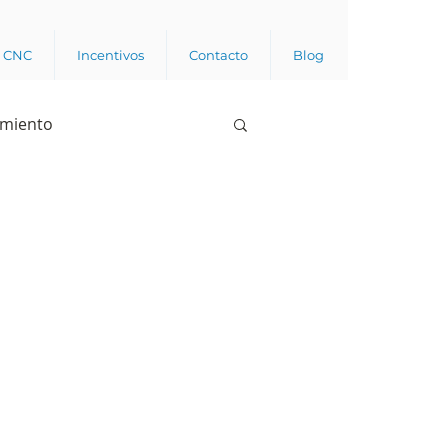
a CNC
Incentivos
Contacto
Blog
imiento
Business analytics
de opinión pública
l trabajador