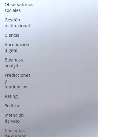
Observatorios
sociales
Gestión
institucional
Ciencia
Apropiación
digital
Business
analytics
Predicciones
y
tendencias
Rating
Política
Intención
de voto
Consultas
de opinión