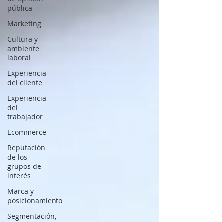
pública
Marketing
Cultura y
ambiente
laboral
Experiencia
del cliente
Experiencia
del
trabajador
Ecommerce
Reputación
de los
grupos de
interés
Marca y
posicionamiento
Segmentación,