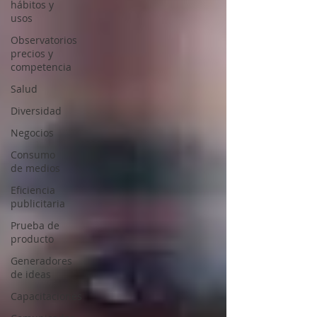
hábitos y
usos
Observatorios
precios y
competencia
Salud
Diversidad
Negocios
Consumo
de medios
Eficiencia
publicitaria
Prueba de
producto
Generadores
de ideas
Capacitaciones