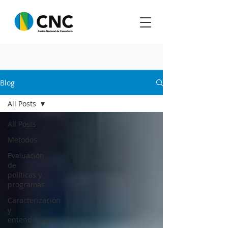
Blog
All Posts
All Posts
Metodos
Evaluación
de
políticas y
programas
Caracterización
y
entendimiento