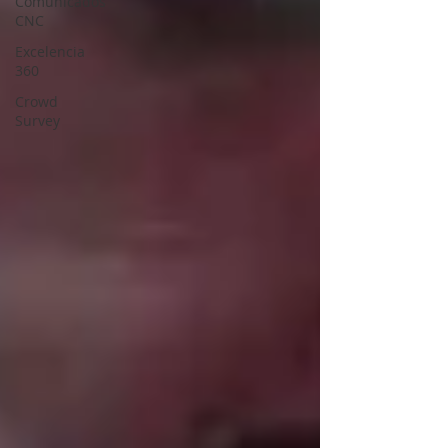
Comunicados
CNC
Excelencia
360
Crowd
Survey