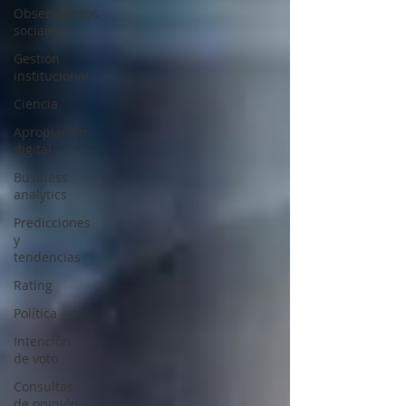
Observatorios
sociales
Gestión
institucional
Ciencia
Apropiación
digital
Business
analytics
Predicciones
y
tendencias
Rating
Política
Intención
de voto
Consultas
de opinión