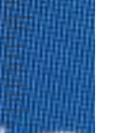
hábitos y
usos
Observatorios
precios y
competencia
Salud
Diversidad
Negocios
Consumo
de medios
Eficiencia
publicitaria
Prueba de
producto
Generadores
de ideas
Capacitaciones