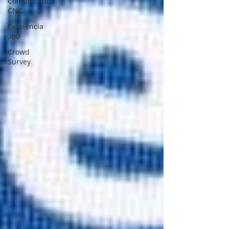
Comunicados
CNC
Excelencia
360
Crowd
Survey