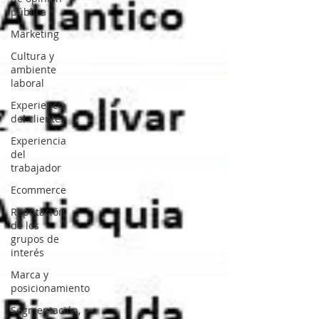
pública
Marketing
Cultura y
ambiente
laboral
Experiencia
del cliente
Experiencia
del
trabajador
Ecommerce
Reputación
de los
grupos de
interés
Marca y
posicionamiento
Segmentación,