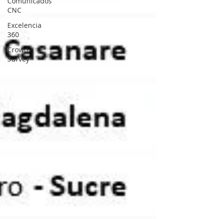
Comunicados
CNC
Excelencia
360
Crowd
Survey