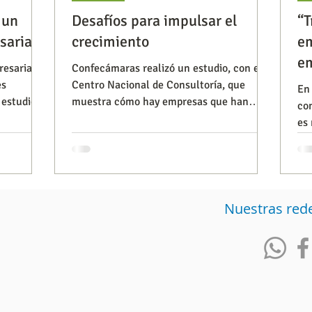
 un
Desafíos para impulsar el
“T
arial
crecimiento
em
Observatorios precios y competencia
Salud
em
resarial
Confecámaras realizó un estudio, con el
a
es
Centro Nacional de Consultoría, que
En 
estudio,
muestra cómo hay empresas que han
com
iencia publicitaria
Prueba de producto
Generadore
logrado crecer por encima de d
es 
imp
Nuestras red