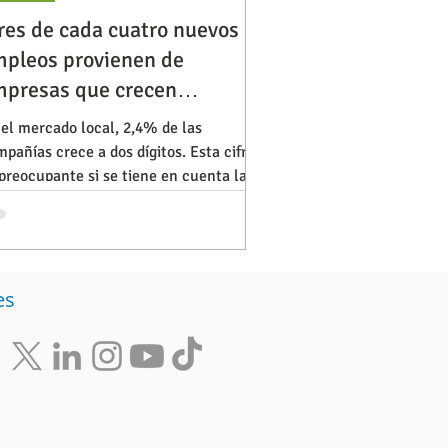
res de cada cuatro nuevos
pleos provienen de
Diversidad
Negocios
presas que crecen
celeradamente”
el mercado local, 2,4% de las
pañías crece a dos dígitos. Esta cifra
s de ideas
preocupante si se tiene en cuenta la
ortancia de este tipo
es