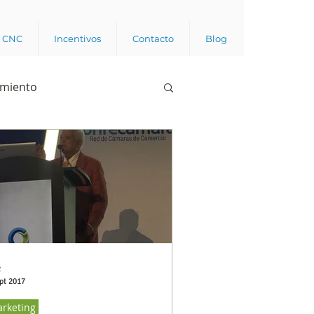
a CNC
Incentivos
Contacto
Blog
imiento
Business analytics
de opinión pública
l trabajador
C
pt 2017
rketing