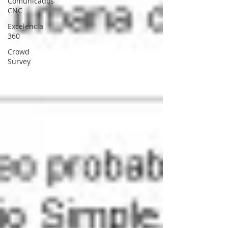
Comunicados
CNC
Excelencia
360
Crowd
Survey