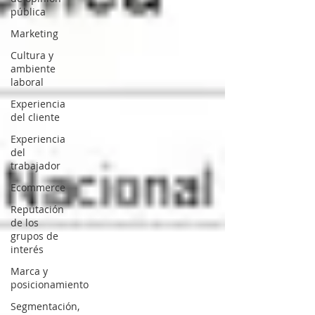
pública
Marketing
Cultura y
ambiente
laboral
Experiencia
del cliente
Experiencia
del
trabajador
Ecommerce
Reputación
de los
grupos de
interés
Marca y
posicionamiento
Segmentación,