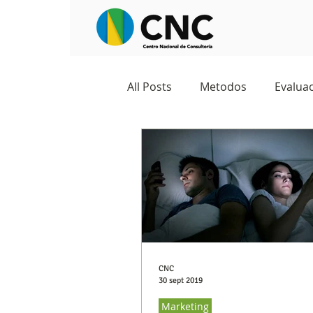
All Posts
Metodos
Evaluac
Observatorios sociales
G
Predicciones y tendencias
Marketing
Cultura y ambi
CNC
30 sept 2019
Marketing
Ecommerce
Reputación d