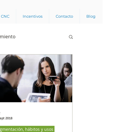
a CNC
Incentivos
Contacto
Blog
imiento
Business analytics
de opinión pública
l trabajador
C
ept 2018
gmentación, hábitos y usos