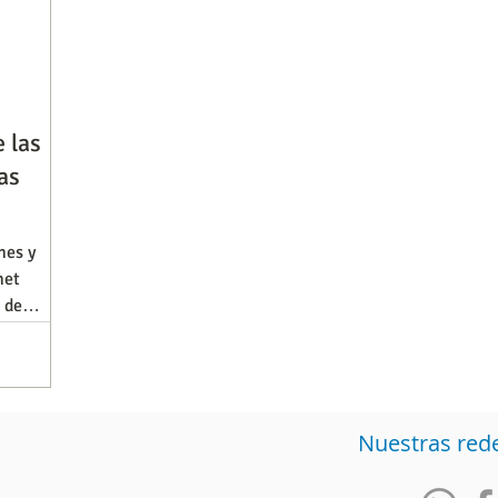
e las
as
nes y
net
 de
Nuestras red