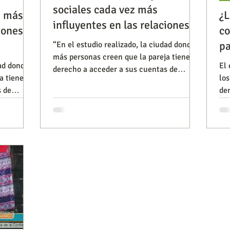
sociales cada vez más
z más
¿L
influyentes en las relaciones
iones
co
Observatorios precios y competencia
Salud
de pareja
pa
“En el estudio realizado, la ciudad donde
más personas creen que la pareja tiene
dad donde
El 
derecho a acceder a sus cuentas de
a tiene
los
iencia publicitaria
Prueba de producto
Generadore
internet y redes sociale
s de
de