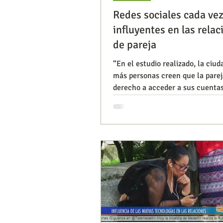
Redes sociales cada ve
influyentes en las relac
Segmentación, hábitos y usos
de pareja
“En el estudio realizado, la ciu
más personas creen que la parej
Consumo de medios
Efic
derecho a acceder a sus cuenta
internet y redes sociale
Capacitaciones