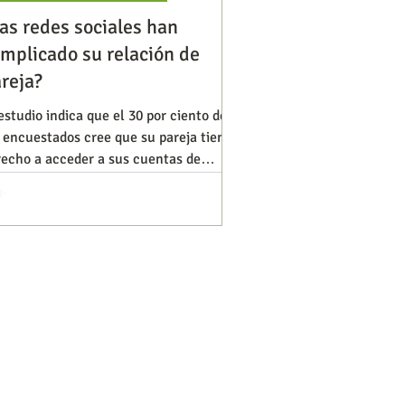
as redes sociales han
mplicado su relación de
Diversidad
Negocios
reja?
estudio indica que el 30 por ciento de
 encuestados cree que su pareja tiene
s de ideas
recho a acceder a sus cuentas de
Internet y redes soci