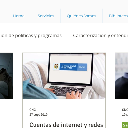
Home
Servicios
Quiénes Somos
Bibliotec
ión de políticas y programas
Caracterización y entend
estión institucional
Ciencia
Apropiación digital
Rating
Política
Intención de voto
Consultas 
ente laboral
Experiencia del cliente
Experiencia de
CNC
CN
27 sept 2019
19 s
Cuentas de internet y redes
Se
e los grupos de interés
Marca y posicionamiento