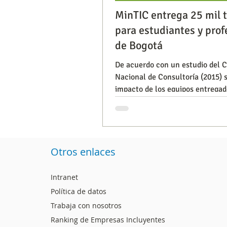
MinTIC entrega 25 mil 
para estudiantes y prof
Segmentación, hábitos y usos
de Bogotá
De acuerdo con un estudio del 
Nacional de Consultoría (2015) s
Consumo de medios
Efic
impacto de los equipos entregad
colegios y escuelas bene
Capacitaciones
Otros enlaces
Intranet
Política de datos
Trabaja con nosotros
Ranking de Empresas Incluyentes