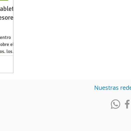
tabletas
esores
Observatorios precios y competencia
Salud
Centro
obre el
iencia publicitaria
Prueba de producto
Generadore
os, los
Nuestras red