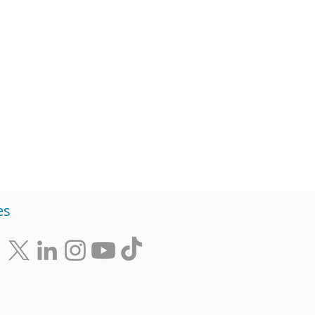
Diversidad
Negocios
s de ideas
es