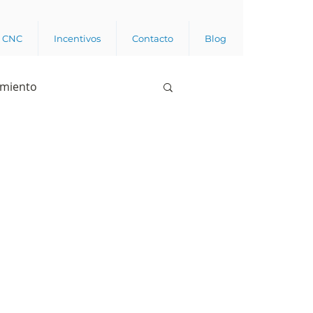
a CNC
Incentivos
Contacto
Blog
imiento
Business analytics
de opinión pública
l trabajador