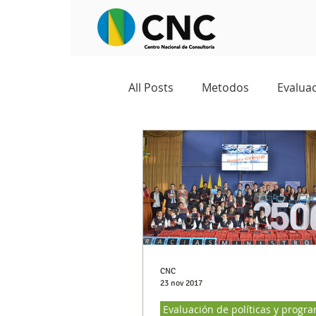
All Posts
Metodos
Evaluac
Observatorios sociales
G
Predicciones y tendencias
Marketing
Cultura y ambi
CNC
23 nov 2017
Evaluación de políticas y progr
Ecommerce
Reputación d