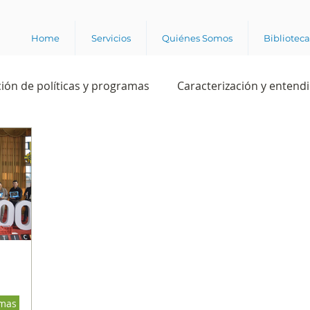
Home
Servicios
Quiénes Somos
Bibliotec
ión de políticas y programas
Caracterización y entend
estión institucional
Ciencia
Apropiación digital
Rating
Política
Intención de voto
Consultas 
ente laboral
Experiencia del cliente
Experiencia de
amas
e los grupos de interés
Marca y posicionamiento