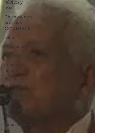
hábitos y
usos
Observatorios
precios y
competencia
Salud
Diversidad
Negocios
Consumo
de medios
Eficiencia
publicitaria
Prueba de
producto
Generadores
de ideas
Capacitaciones