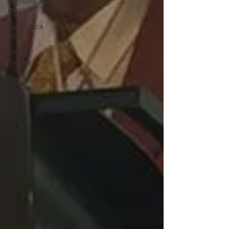
Comunicados
CNC
Excelencia
360
Crowd
Survey