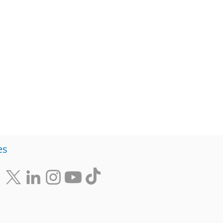
Diversidad
Negocios
s de ideas
es