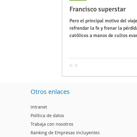
Francisco superstar
Pero el principal motivo del viaj
Segmentación, hábitos y usos
refrendar la fe y frenar la pérdid
católicos a manos de cultos eva
agnósticos. Mientras
Consumo de medios
Efic
Capacitaciones
Otros enlaces
Intranet
Política de datos
Trabaja con nosotros
Ranking de Empresas Incluyentes