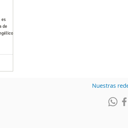
e es
Observatorios precios y competencia
Salud
a de
ngélicos o
iencia publicitaria
Prueba de producto
Generadore
Nuestras red