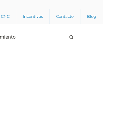
a CNC
Incentivos
Contacto
Blog
imiento
Business analytics
de opinión pública
l trabajador