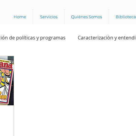
Home
Servicios
Quiénes Somos
Bibliotec
ión de políticas y programas
Caracterización y entend
estión institucional
Ciencia
Apropiación digital
Rating
Política
Intención de voto
Consultas 
ente laboral
Experiencia del cliente
Experiencia de
e los grupos de interés
Marca y posicionamiento